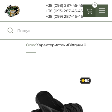
+38 (098) 287-45-45
0
+38 (093) 287-45-45
+38 (099) 287-45-45
Головні убори
Одяг
0
Порівняння
Опис
Характеристики
Відгуки
0
Взуття
Екіпірування та спорядження
0
Обране
Аксесуари
Увійти
Ліхтарі , біноклі та елементи живлення
Ножі та мультитули
Мова:
RU
UA
Шеврони, патчі та нашивки