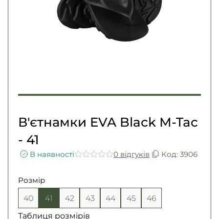
Погони
Каталог
Фурнітура
Акції
Second Hand NATO
Контакти
Про нас
Доставка і оплата
Повернення та обмін
В'єтнамки EVA Black M-Tac
- 41
В наявності
0 вiдгукiв
Код: 3906
Розмір
40
41
42
43
44
45
46
Таблиця розмірів