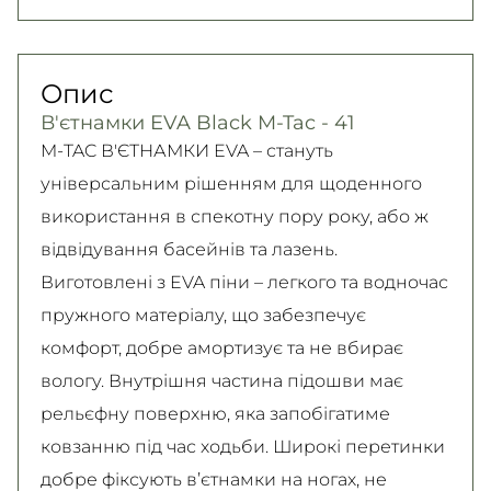
Нова Пошта (кур’єр)
юридичних осіб, Безготівковий для фізичних
Гарантія обміну/повернення товару
300 грн. / 1-2 дні
осіб.
(належної якості) впродовж 14 днів!
Опис
Детальніше
Самовивіз
Детально про умови повернення та обміну
В'єтнамки EVA Black M-Tac - 41
Безкоштовно
читайте на
сторінці
M-TAC В'ЄТНАМКИ EVA – стануть
Детальніше
Детальніше
універсальним рішенням для щоденного
використання в спекотну пору року, або ж
відвідування басейнів та лазень.
Виготовлені з EVA піни – легкого та водночас
пружного матеріалу, що забезпечує
комфорт, добре амортизує та не вбирає
вологу. Внутрішня частина підошви має
рельєфну поверхню, яка запобігатиме
ковзанню під час ходьби. Широкі перетинки
добре фіксують в’єтнамки на ногах, не