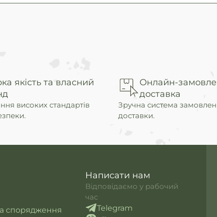
ка якість та власний
Онлайн-замовле
нд
доставка
ння високих стандартів
Зручна система замовлен
езпеки.
доставки.
Написати нам
Відповідаємо у рабочий
час
Telegram
та спорядження