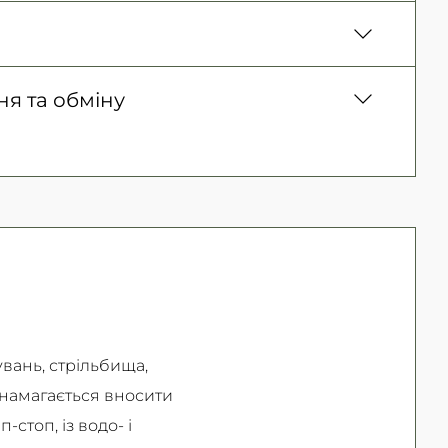
ня. Післяплата тільки на замовлення від 500
ня)
150 грн. / 1-2 дні
 товару, Оплата карткою у відділенні,
я та обміну
300 грн. / 1-2 дні
ичних осіб, Безготівковий для фізичних
Безкоштовно
ернення товару (належної якості) впродовж
ернення та обміну читайте на
сторінці
увань, стрільбища,
 намагається вносити
-стоп, із водо- і