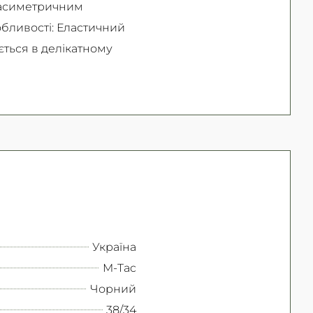
з асиметричним
обливості: Еластичний
ться в делікатному
Україна
M-Tac
Чорний
38/34