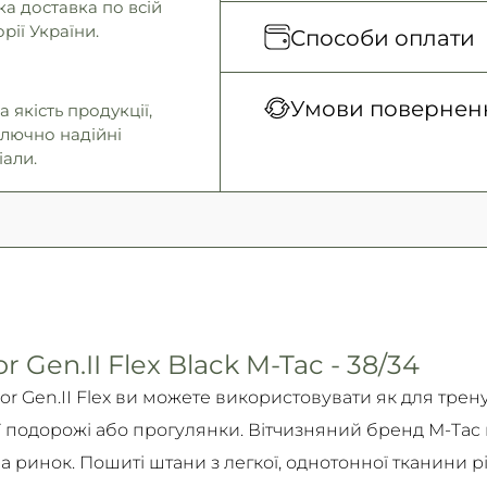
а доставка по всій
Відправка кожного д
рії України.
Способи оплати
грн
Нова Пошта (відділен
Оплата під час отримання
Умови поверненн
 якість продукції,
Нова Пошта (кур’єр)
Безготівковими для юрид
ключно надійні
Самовивіз
осіб.
іали.
Гарантія обміну/пов
Детальніше
Детальніше
14 днів!
Детально про умови пов
Детальніше
 Gen.II Flex Black M-Tac - 38/34
or Gen.II Flex ви можете використовувати як для трен
вої подорожі або прогулянки. Вітчизняний бренд M-Tac
на ринок. Пошиті штани з легкої, однотонної тканини ріп