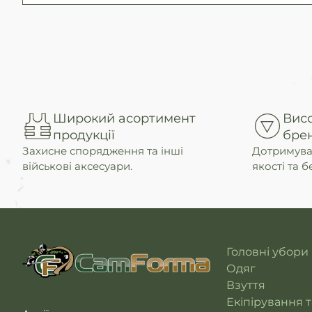
Широкий асортимент
Висо
продукції
бре
Захисне спорядження та інші
Дотримува
військові аксесуари.
якості та б
Головні убори
Одяг
Взуття
Екіпірування 