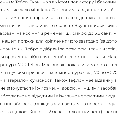
ням Teflon. Тканина з вмістом поліестеру і бавовни 
няється високою міцністю. Основним завданням дизай
 і з цим вони впоралися на всі сто відсотків – штани 
рухи і виглядають стильно і солідно. Зручні широкі ки
аховані на носіння з ременем шириною до 5.5 сантим
нашиті пряжки для кріплення чого завгодно (за допо
мпанії YKK. Добре підібрані за розміром штани настіл
ся враження, ніби вдягнений в спортивні штани. Мате
нітура: YKK Teflon: Має високі показники морозо- і теп
 і гнучким при значних температурах від -70 до + 270
матеріалом сучасності. Також Тефлон має відмінну а
 не змочується ні жирами, ні водою, ні іншими засо
бсолютно не відчутний і візуально непомітний людині
д, пил або вода завжди залишаються на поверхні одяг
стою щіткою. Кишені: -2 бокові брючні кишені (з пос