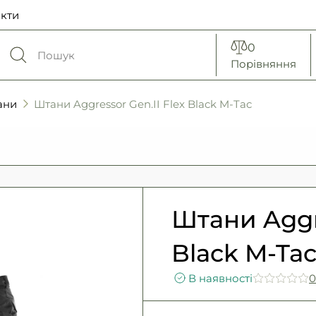
кти
0
Порівняння
ани
Штани Aggressor Gen.II Flex Black M-Tac
Штани Aggre
Black M-Tac
В наявності
0