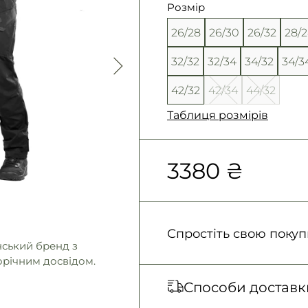
Розмір
26/28
26/30
26/32
28/
32/32
32/34
34/32
34/3
42/32
42/34
44/32
Таблиця розмірів
3380 ₴
Спростіть свою покуп
нський бренд з
орічним досвідом.
Способи доставк