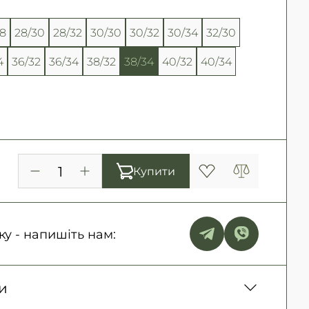
28
28/30
28/32
30/30
30/32
30/34
32/30
4
36/32
36/34
38/32
38/34
40/32
40/34
Купити
ку - напишіть нам:
и