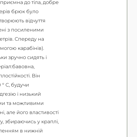
приємна до тіла, добре
нерів брюк було
створюють відчуття
шені з посиленими
етрів. Спереду на
могою карабінів).
ьки зручно сидять і
ріал:бавовна,
лостійкості. Він
 ° C, будучи
дгезію і низький
бами та можливими
, але його властивості
у, збираючись у краплі,
иленням в нижній