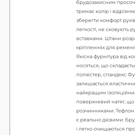
брудозахисним просочен
тримає колір і відріз
зберегти комфорт рухів,
легкості, не сковують 
вставками. Штани розр
кріпленнях для ременя 
Якісна фурнітура від ко
носяться, що складаєть
поліестер, спандекс Фур
залишається еластичним
найкращим ізоляційним 
поверхневий натяг, що
розчинниками. Тефлон а
є реально дієвими. Бру
і легко очищаються про