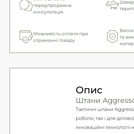
Швидк
передпродажна
терито
консультація.
Висока
Можливість оплати при
та ви
отриманні товару
матер
Опис
Штани Aggressor
Тактичні штани Aggress
роботи, так і для діло
інноваційні технології 