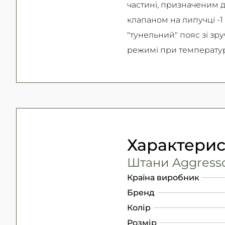
частині, призначеним д
клапаном на липучці -1
"тунельний" пояс зі з
режимі при температурі
Характери
Штани Aggressor
Країна виробник
Бренд
Колір
Розмір