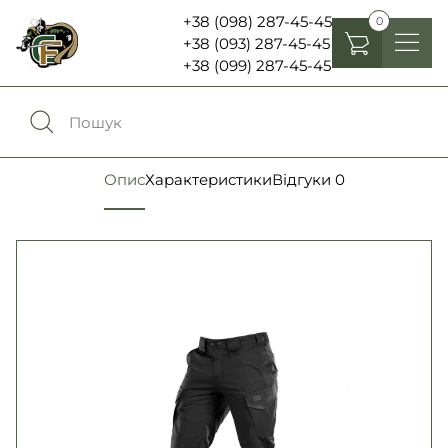
+38 (098) 287-45-45
0
+38 (093) 287-45-45
+38 (099) 287-45-45
Головні убори
Одяг
0
Порівняння
Опис
Характеристики
Відгуки
0
Взуття
Екіпірування та спорядження
0
Обране
Аксесуари
Увійти
Ліхтарі , біноклі та елементи живлення
Ножі та мультитули
Мова:
RU
UA
Шеврони, патчі та нашивки