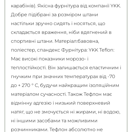
карабінів). Якісна фурнітура від компанії YKK.
Добре підібрані за розміром штани
настільки зручно сидять і носяться, що
складається враження, ніби вдягнений в
спортивні штани. Матеріал:бавовна,
поліестер, спандекс Фурнітура: YKK Teflon:
Має високі показники морозо- і
теплостійкості. Він залишається еластичним і
гнучким при значних температурах від -70
до + 270 ° C, будучи найкращим ізоляційним
матеріалом сучасності. Також Тефлон має
відмінну адгезію і низький поверхневий
натяг, що не змочується ні жирами, ні водою,
ні іншими засобами та можливими
розчинниками. Тефлон абсолютно не