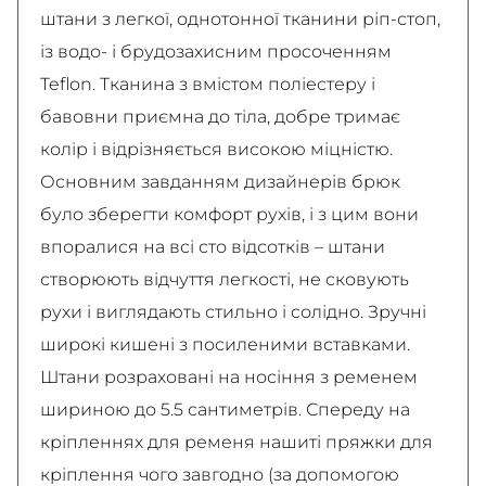
штани з легкої, однотонної тканини ріп-стоп,
із водо- і брудозахисним просоченням
Teflon. Тканина з вмістом поліестеру і
бавовни приємна до тіла, добре тримає
колір і відрізняється високою міцністю.
Основним завданням дизайнерів брюк
було зберегти комфорт рухів, і з цим вони
впоралися на всі сто відсотків – штани
створюють відчуття легкості, не сковують
рухи і виглядають стильно і солідно. Зручні
широкі кишені з посиленими вставками.
Штани розраховані на носіння з ременем
шириною до 5.5 сантиметрів. Спереду на
кріпленнях для ременя нашиті пряжки для
кріплення чого завгодно (за допомогою