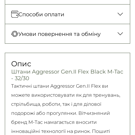
Відправка кожного дня. Післяплата тільки
Способи оплати
на замовлення від 500 грн
Нова Пошта (відділення)
Оплата під час отримання товару, Оплата
Умови повернення та обміну
150 грн. / 1-2 дні
карткою у відділенні, Безготівковими для
Нова Пошта (кур’єр)
юридичних осіб, Безготівковий для фізичних
Гарантія обміну/повернення товару
300 грн. / 1-2 дні
осіб.
(належної якості) впродовж 14 днів!
Опис
Детальніше
Самовивіз
Детально про умови повернення та обміну
Штани Aggressor Gen.II Flex Black M-Tac
Безкоштовно
читайте на
сторінці
- 32/30
Детальніше
Детальніше
Тактичні штани Aggressor Gen.II Flex ви
можете використовувати як для тренувань,
стрільбища, роботи, так і для ділової
подорожі або прогулянки. Вітчизняний
бренд M-Tac намагається вносити
інноваційні технології на ринок. Пошиті