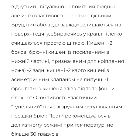
відчутний і візуально непомітний людині,
але його властивості є реально дієвими.
Бруд, пил або вода завжди залишаються на
поверхні одягу, збираючись у краплі, і легко
очищаються простою щіткою. Кишені: -2
бокові брючні кишені (з посиленням в
нижній частині, призначеним для кріплення
ножа) -2 задні кишені -2 карго кишені з
асиметричним клапаном на липучці -1
фронтальна кишеня зліва під телефон чи
блокнот Особливості: Еластичний
"тунельний" пояс зі зручним регулюванням
посадки брюк Прати рекомендується в
делікатному режимі при температурі не
більше 30 градусів