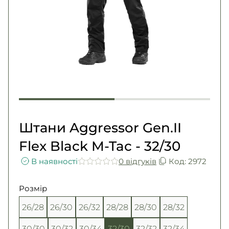
Погони
Каталог
Фурнітура
Акції
Second Hand NATO
Контакти
Про нас
Доставка і оплата
Повернення та обмін
Штани Aggressor Gen.II
Flex Black M-Tac - 32/30
В наявності
0 вiдгукiв
Код: 2972
Розмір
26/28
26/30
26/32
28/28
28/30
28/32
30/30
30/32
30/34
32/30
32/32
32/34