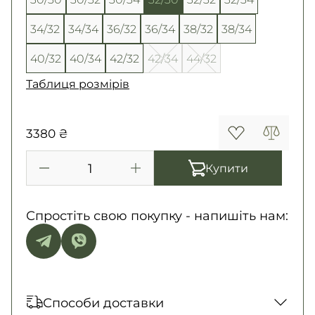
34/32
34/34
36/32
36/34
38/32
38/34
40/32
40/34
42/32
42/34
44/32
Таблиця розмірів
3380 ₴
Купити
Спростіть свою покупку - напишіть нам:
Способи доставки