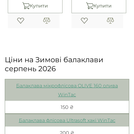
Купити
Купити
Ціни на Зимові балаклави
серпень 2026
Балаклава мікрофлісова OLIVE 160 олива
WinTac
150 ₴
Балаклава флісова Ultrasoft хакі WinTac
200 ₴