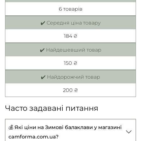
6 товарiв
✔️ Середня ціна товару
184 ₴
✔️ Найдешевший товар
150 ₴
✔️ Найдорожчий товар
200 ₴
Часто задавані питання
💰 Які ціни на Зимові балаклави у магазині
camforma.com.ua?