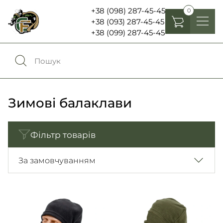
+38 (098) 287-45-45
0
+38 (093) 287-45-45
+38 (099) 287-45-45
Головні убори
Одяг
0
Порівняння
Взуття
Зимові балаклави
Екіпірування та спорядження
0
Обране
Фільтр товарів
Аксесуари
Увійти
За замовчуванням
Ліхтарі , біноклі та елементи живлення
Ножі та мультитули
Мова:
RU
UA
Шеврони, патчі та нашивки