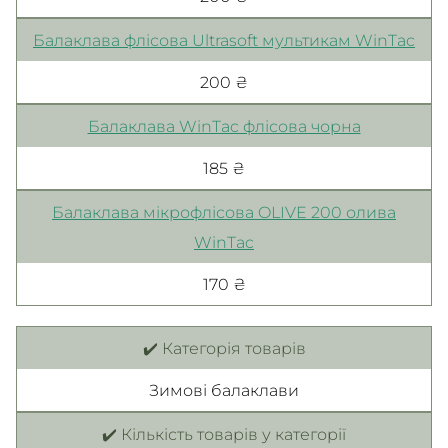
Балаклава флісова Ultrasoft мультикам WinTac
200 ₴
Балаклава WinTac флісова чорна
185 ₴
Балаклава мікрофлісова OLIVE 200 олива
WinTac
170 ₴
✔️ Категорія товарів
Зимові балаклави
✔️ Кількість товарів у категорії