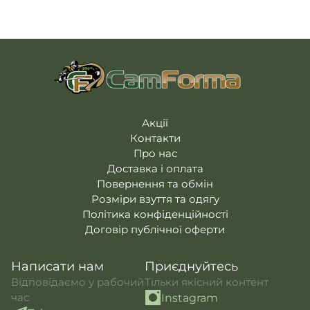
Балаклава флісова Ultrasoft мультикам
Балаклава флісова Ultrasoft мультикам
Балаклава WinTac флісова чорна
- 185 ₴
WinTac
- 200 ₴
WinTac
- 200 ₴
Балаклава флісова Ultrasoft койот WinTac
-
Балаклава WinTac флісова чорна
- 185 ₴
200 ₴
Балаклава мікрофлісова OLIVE 160 олива
WinTac
- 150 ₴
Акції
Контакти
Про нас
Доставка і оплата
Повернення та обмін
Розміри взуття та одягу
Політика конфіденційності
Договір публічної оферти
Написати нам
Приєднуйтесь
Відповідаємо у рабочий
Тільки якісний контент
час
Instagram