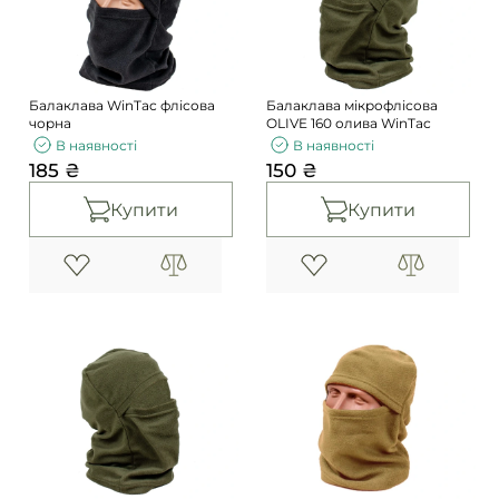
Погони
Каталог
Фурнітура
Акції
Second Hand NATO
Балаклава WinTac флісова
Балаклава мікрофлісова
Контакти
чорна
OLIVE 160 олива WinTac
В наявності
В наявності
Про нас
185 ₴
150 ₴
Доставка і оплата
Купити
Купити
Повернення та обмін