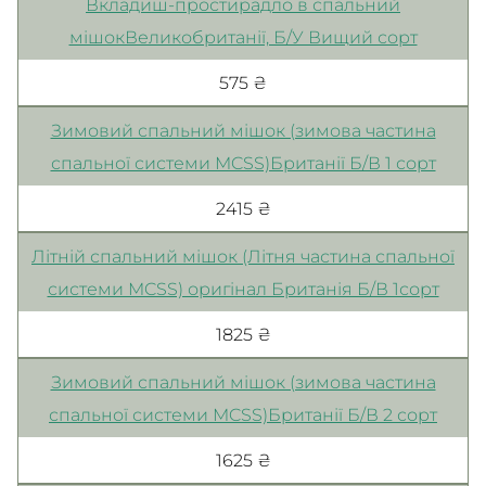
Вкладиш-простирадло в спальний
мішокВеликобританії, Б/У Вищий сорт
575 ₴
Зимовий спальний мішок (зимова частина
спальної системи MCSS)Британії Б/В 1 сорт
2415 ₴
Літній спальний мішок (Літня частина спальної
системи MCSS) оригінал Британія Б/В 1сорт
1825 ₴
Зимовий спальний мішок (зимова частина
спальної системи MCSS)Британії Б/В 2 сорт
1625 ₴