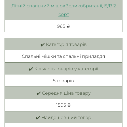
Літній спальний мішокВеликобританії, Б/В 2
сорт
965 ₴
✔️ Категорія товарів
Спальні мішки та спальні приладдя
✔️ Кількість товарів у категорії
5 товарiв
✔️ Середня ціна товару
1505 ₴
✔️ Найдешевший товар