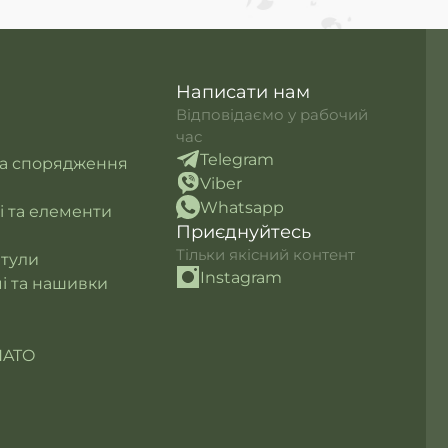
Написати нам
Відповідаємо у рабочий
час
Telegram
та спорядження
Viber
Whatsapp
лі та елементи
Приєднуйтесь
Тільки якісний контент
итули
Instagram
і та нашивки
NATO