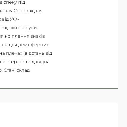
 спеку під
аїалу Coolmax для
 від УФ-
, лікті та руки.
ля кріплення знаків
ілення для демпферних
на плечах (відстань від
оліестер (потовідвідна
. Стан: склад