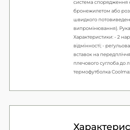
система спорядження с
бронежилетом або розв
швидкого потовиведення
випромінювання). Рукав
Характеристики: - 2 на
відмінності; - регульов
вставок на передпліччях
плечового суглоба до лі
термофутболка Coolmax)
Характери