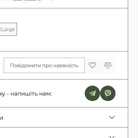
XLarge
Повідомити про наявність
ку - напишіть нам:
и
ня. Післяплата тільки на замовлення від 500