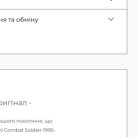
ня)
150 грн. / 1-2 дні
 товару, Оплата карткою у відділенні,
я та обміну
300 грн. / 1-2 дні
ичних осіб, Безготівковий для фізичних
Безкоштовно
ернення товару (належної якості) впродовж
ернення та обміну читайте на
сторінці
игінал -
ершого покоління, що
 Combat Soldier 1995-