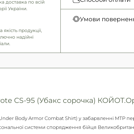
а доставка по всій
грн
рії України.
Нова Пошта (відділен
Оплата під час отримання
Умови поверненн
Нова Пошта (кур’єр)
Безготівковими для юрид
 якість продукції,
Самовивіз
осіб.
Гарантія обміну/пов
ключно надійні
Детальніше
Детальніше
14 днів!
іали.
Детально про умови пов
Детальніше
te CS-95 (Убакс сорочка) КОЙОТ.Ор
Under Body Armor Combat Shirt) у забарвленні MTP п
сональної системи спорядження бійця Великобританії