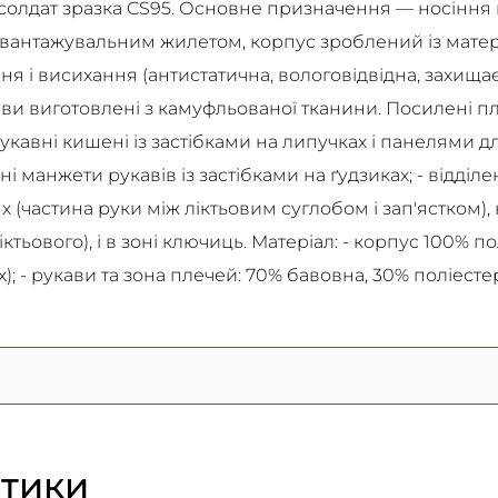
олдат зразка CS95. Основне призначення — носіння в
антажувальним жилетом, корпус зроблений із матер
 і висихання (антистатична, вологовідвідна, захищає
и виготовлені з камуфльованої тканини. Посилені плечі
рукавні кишені із застібками на липучках і панелями д
ані манжети рукавів із застібками на ґудзиках; - відд
 (частина руки між ліктьовим суглобом і зап'ястком), 
ктьового), і в зоні ключиць. Матеріал: - корпус 100% п
; - рукави та зона плечей: 70% бавовна, 30% поліестер
стики