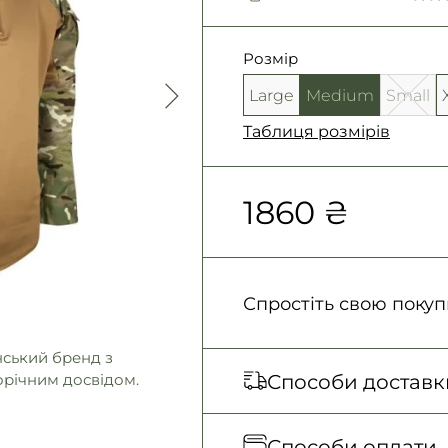
Розмір
Large
Medium
Small
Таблиця розмірів
1860 ₴
Спростіть свою покуп
нський бренд з
Способи доставк
орічним досвідом.
Відправка кожного д
Способи оплати