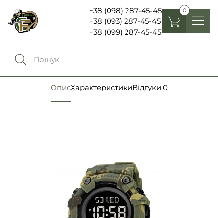
+38 (098) 287-45-45
0
+38 (093) 287-45-45
+38 (099) 287-45-45
Головні убори
Одяг
0
Порівняння
Опис
Характеристики
Відгуки
0
Взуття
Екіпірування та спорядження
0
Обране
Аксесуари
Увійти
Ліхтарі , біноклі та елементи живлення
Ножі та мультитули
Мова:
RU
UA
Шеврони, патчі та нашивки