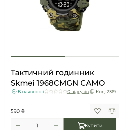
Погони
Каталог
Фурнітура
Акції
Second Hand NATO
Контакти
Про нас
Доставка і оплата
Повернення та обмін
Тактичний годинник
Skmei 1968CMGN CAMO
В наявності
0 вiдгукiв
Код: 2319
590 ₴
Купити