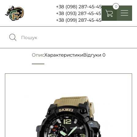
+38 (098) 287-45-45
0
+38 (093) 287-45-45
+38 (099) 287-45-45
Головні убори
Одяг
0
Порівняння
Опис
Характеристики
Відгуки
0
Взуття
Екіпірування та спорядження
0
Обране
Аксесуари
Увійти
Ліхтарі , біноклі та елементи живлення
Ножі та мультитули
Мова:
RU
UA
Шеврони, патчі та нашивки