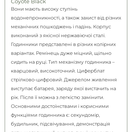
Coyote Black
Детальніше
Детальніше
Вони мають високу ступінь
водонепроникності, а також захист від різних
механічних пошкоджень і падінь. Корпус
виконаний з якісної нержавіючої сталі.
Годинники представлені в різних колірних
варіантах. Ремінець дуже міцний, щільно
сидить на руці. Тип механізму годинника –
кварцовий, високоточний. Циферблат
стрілково-цифровий. Джерелом живлення
виступає батарея, заряду якої вистачить на
рік. Після її можна з легкістю замінити.
Основними достоїнствами і корисними
функціями годинника є: секундомір,
будильник, підсвічування, демонстрація