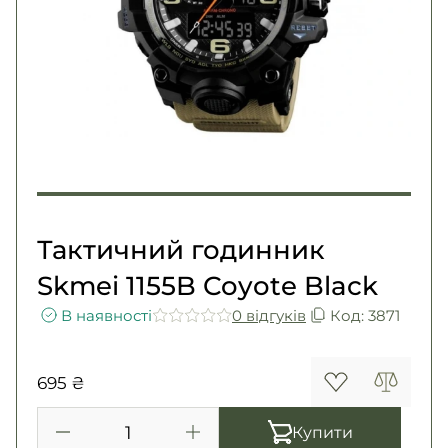
Погони
Каталог
Фурнітура
Акції
Second Hand NATO
Контакти
Про нас
Доставка і оплата
Повернення та обмін
Тактичний годинник
Skmei 1155B Coyote Black
В наявності
0 вiдгукiв
Код: 3871
695 ₴
Купити