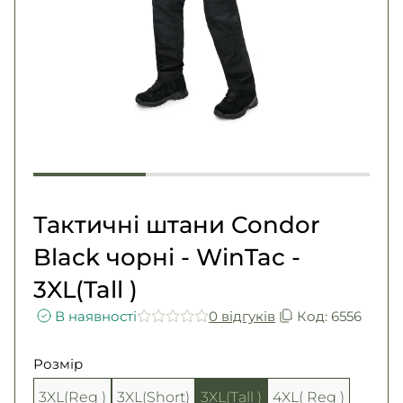
Погони
Каталог
Фурнітура
Акції
Second Hand NATO
Контакти
Про нас
Доставка і оплата
Повернення та обмін
Тактичні штани Condor
Black чорні - WinTac -
3XL(Tall )
В наявності
0 вiдгукiв
Код: 6556
Розмір
3XL(Reg )
3XL(Short)
3XL(Tall )
4XL( Reg )