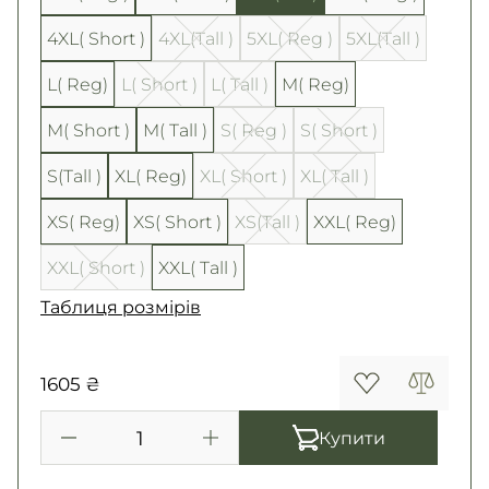
4XL( Short )
4XL(Tall )
5XL( Reg )
5XL(Tall )
L( Reg)
L( Short )
L( Tall )
M( Reg)
M( Short )
M( Tall )
S( Reg )
S( Short )
S(Tall )
XL( Reg)
XL( Short )
XL( Tall )
XS( Reg)
XS( Short )
XS(Tall )
XXL( Reg)
XXL( Short )
XXL( Tall )
Таблиця розмірів
1605 ₴
Купити