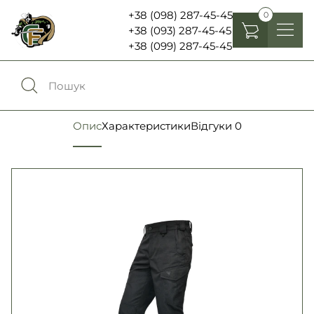
+38 (098) 287-45-45
0
+38 (093) 287-45-45
+38 (099) 287-45-45
Головні убори
Одяг
0
Порівняння
Опис
Характеристики
Відгуки
0
Взуття
Екіпірування та спорядження
0
Обране
Аксесуари
Увійти
Ліхтарі , біноклі та елементи живлення
Ножі та мультитули
Мова:
RU
UA
Шеврони, патчі та нашивки