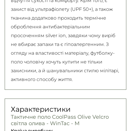
відчуття сухості та комфорту. Крім того, є
захист від ультрафіолету (UPF 50+), а також
тканина додатково проходить термічне
оброблення антибактеріальним
просоченням silver ion, завдяки чому виріб
не вбирає запахи та є гіпоалергенним. З
огляду на властивості матеріалу, футболку-
поло чоловічу хочуть купити не тільки
захисники, а й шанувальники стилю мілітарі,
активного способу життя.
Характеристики
Тактичне поло CoolPass Olive Velcro
світла олива - WinTac - M
Країна виробник