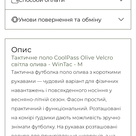
на замовлення від 500 грн
Нова Пошта (відділення)
Оплата під час отримання товару, Оплата
Умови повернення та обміну
150 грн. / 1-2 дні
карткою у відділенні, Безготівковими для
Нова Пошта (кур’єр)
юридичних осіб, Безготівковий для фізичних
Гарантія обміну/повернення товару
300 грн. / 1-2 дні
осіб.
(належної якості) впродовж 14 днів!
Опис
Детальніше
Самовивіз
Детально про умови повернення та обміну
Тактичне поло CoolPass Olive Velcro
Безкоштовно
читайте на
сторінці
світла олива - WinTac - M
Детальніше
Детальніше
Тактична футболка поло олива з короткими
рукавами — чудовий варіант для фізичних
навантажень і повсякденного носіння у
весняно-літній сезон. Фасон простий,
практичний і функціональний. Розташовані
на комірі ґудзики дають можливість зручно
знімати футболку. На рукавах розташовані
велкро для прикріплення шевронів, а на