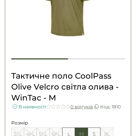
Погони
Каталог
Фурнітура
Акції
Second Hand NATO
Контакти
Про нас
Доставка і оплата
Повернення та обмін
Тактичне поло CoolPass
Olive Velcro світла олива -
WinTac - M
В наявності
0 вiдгукiв
Код: 1810
Розмір
3XL
4XL
5XL
6XL
L
M
S
XL