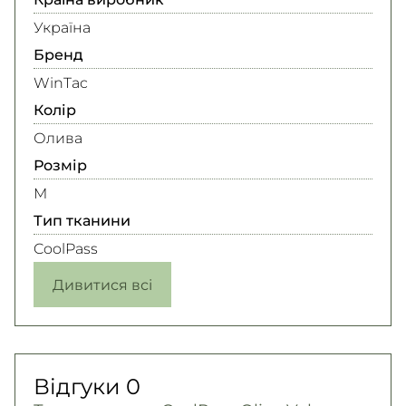
Україна
Бренд
WinTac
Колір
Олива
Розмір
M
Тип тканини
CoolPass
Дивитися всі
Відгуки
0