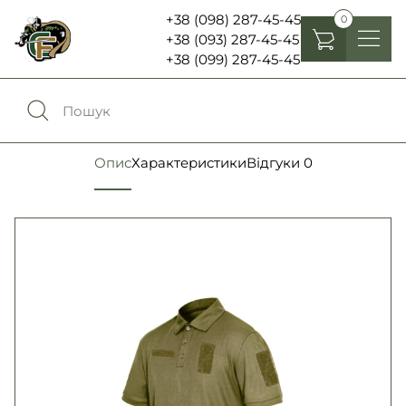
+38 (098) 287-45-45
0
+38 (093) 287-45-45
+38 (099) 287-45-45
Головні убори
Одяг
0
Порівняння
Опис
Характеристики
Відгуки
0
Взуття
Екіпірування та спорядження
0
Обране
Аксесуари
Увійти
Ліхтарі , біноклі та елементи живлення
Ножі та мультитули
Мова:
RU
UA
Шеврони, патчі та нашивки