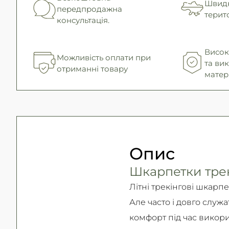
Швидк
передпродажна
терито
консультація.
Висока
Можливість оплати при
та ви
отриманні товару
матер
Опис
Шкарпетки трекі
Літні трекінгові шкарп
Але часто і довго служа
комфорт під час викор