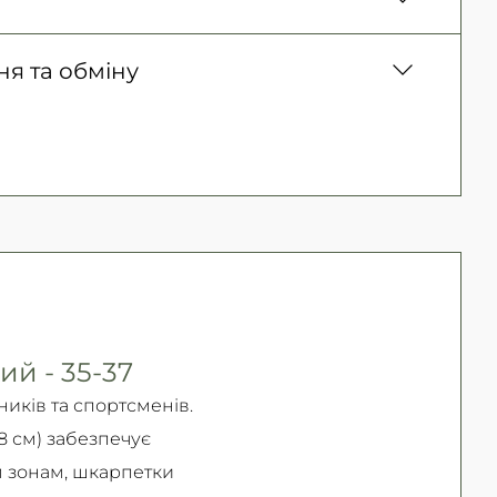
ня)
150 грн. / 1-2 дні
 товару, Оплата карткою у відділенні,
я та обміну
300 грн. / 1-2 дні
ичних осіб, Безготівковий для фізичних
Безкоштовно
ернення товару (належної якості) впродовж
ернення та обміну читайте на
сторінці
ий - 35-37
ників та спортсменів.
 8 см) забезпечує
м зонам, шкарпетки