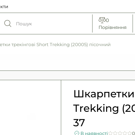
кти
0
Порівняння
тки трекінгові Short Trekking (20005) пісочний
Шкарпетки 
Trekking (2
37
В наявності
0