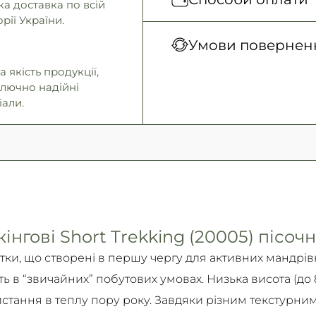
а доставка по всій
грн
рії України.
Нова Пошта (відділен
Оплата під час отримання
Умови поверненн
Нова Пошта (кур’єр)
Безготівковими для юрид
 якість продукції,
Самовивіз
осіб.
Гарантія обміну/пов
ключно надійні
Детальніше
Детальніше
14 днів!
іали.
Детально про умови пов
Детальніше
нгові Short Trekking (20005) пісочн
етки, що створені в першу чергу для активних мандрів
ть в “звичайних” побутових умовах. Низька висота (до
истання в теплу пору року. Завдяки різним текстурни