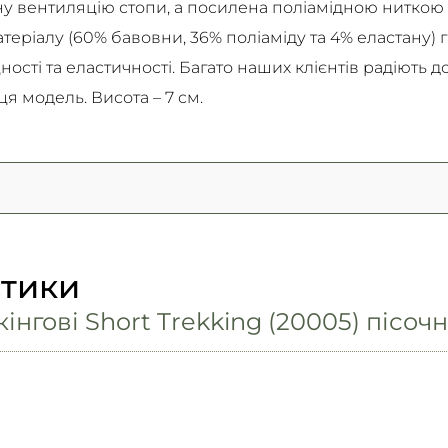
у вентиляцію стопи, а посилена поліамідною ниткою 
матеріалу (60% бавовни, 36% поліаміду та 4% еластану)
ності та еластичності. Багато наших клієнтів радіють до
я модель. Висота – 7 см.
стики
нгові Short Trekking (20005) пісочн