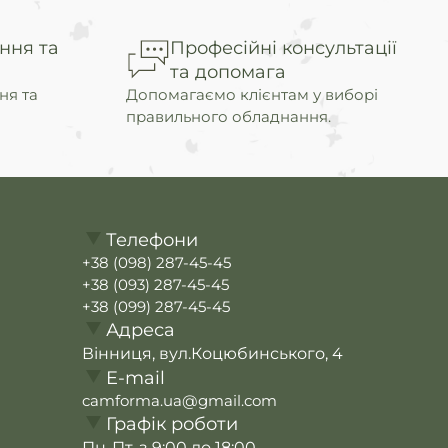
ння та
Професійні консультації
та допомага
ня та
Допомагаємо клієнтам у виборі
правильного обладнання.
Телефони
+38 (098) 287-45-45
+38 (093) 287-45-45
+38 (099) 287-45-45
Адреса
Вінниця, вул.Коцюбинського, 4
E-mail
camforma.ua@gmail.com
Графік роботи
Пн-Пт. з 9:00 до 18:00