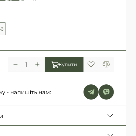
46
Купити
ку - напишіть нам:
и
ня. Післяплата тільки на замовлення від 500