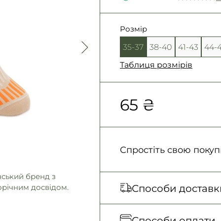
Розмір
35-37
38-40
41-43
44-
Таблиця розмірів
65 ₴
Спростіть свою покуп
нський бренд з
Способи доставк
орічним досвідом.
Відправка кожного д
Способи оплати