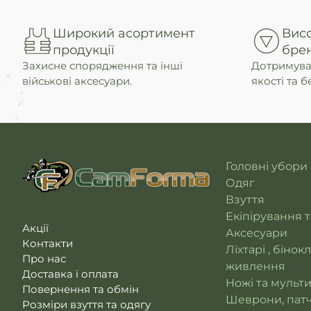
Широкий асортимент
Висо
продукції
бре
Захисне спорядження та інші
Дотримува
військові аксесуари.
якості та б
Головні убори
Одяг
Взуття
Екіпірування 
Акції
Аксесуари
Контакти
Ліхтарі , бінок
Про нас
живлення
Доставка і оплата
Ножі та мульт
Повернення та обмін
Шеврони, патч
Розміри взуття та одягу