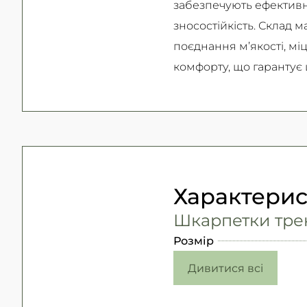
забезпечують ефективн
зносостійкість. Склад 
поєднання м’якості, міц
комфорту, що гарантує ц
Характери
Шкарпетки трекі
Розмір
Дивитися всі