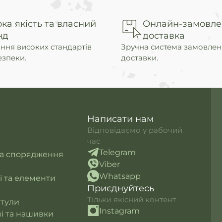
ка якість та власний
Онлайн-замовле
нд
доставка
ння високих стандартів
Зручна система замовлен
езпеки.
доставки.
Написати нам
Відповідаємо у рабочий
час
Telegram
та спорядження
Viber
Whatsapp
лі та елементи
Приєднуйтесь
Тільки якісний контент
итули
Instagram
і та нашивки