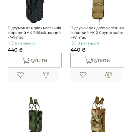
Погони
Каталог
Фурнітура
Акції
Second Hand NATO
Підсумок для двох магазинів
Підсумок для двох магазинів
Контакти
жорсткий АК-2 Black чорний
жорсткий АК-2 Coyote койот
- WinTac
- WinTac
Про нас
В наявності
В наявності
440 ₴
440 ₴
Доставка і оплата
Повернення та обмін
Купити
Купити