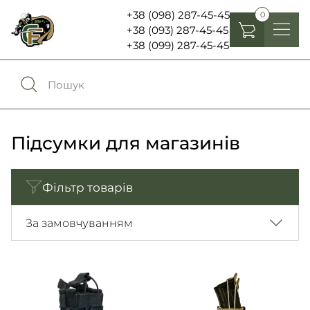
+38 (098) 287-45-45
0
+38 (093) 287-45-45
+38 (099) 287-45-45
Головні убори
Одяг
0
Порівняння
Взуття
Підсумки для магазинів
Екіпірування та спорядження
0
Обране
Фільтр товарів
Аксесуари
Увійти
За замовчуванням
Ліхтарі , біноклі та елементи живлення
Ножі та мультитули
Мова:
RU
UA
Шеврони, патчі та нашивки