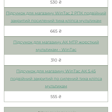
530 ₴
Підсумок для магазину WinTac 2 РПК подвійний
закритий посилений тиха кліпса мультикам
665 ₴
Підсумок для магазину АК МTP жорсткий
мультикам - WinTac
310 ₴
Підсумок для магазину WinTac АК 5.45
подвійний закритий по силений тиха кліпса
мультикам
555 ₴