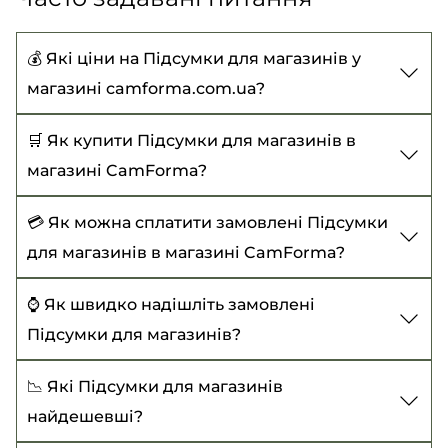
💰 Які ціни на Підсумки для магазинів у
магазині camforma.com.ua?
Ціни на Підсумки для магазинів починаються
🛒 Як купити Підсумки для магазинів в
від 245 ₴ до 665 ₴
магазині CamForma?
Щоб купити Підсумки для магазинів, виберіть
💳 Як можна сплатити замовлені Підсумки
потрібний товар, додайте до кошика та
для магазинів в магазині CamForma?
оформіть замовлення із зазначенням усіх
Наразі доступні такі варіанти оплати:
⌚ Як швидко надішліть замовлені
необхідних даних. Або зателефонуйте нам -
Підсумки для магазинів?
оформимо замовлення разом:
Оплата під час отримання товару (діє при
замовленні від 500₴);
+38 (067) 914-36-75
Оформляючи замовлення на сайті
📉 Які Підсумки для магазинів
Безготівковий розрахунок;
CamForma.com,ua на Підсумки для магазинів
+38 (093) 627-99-41
найдешевші?
обробка та доставка займе 1-2 робочі дні.