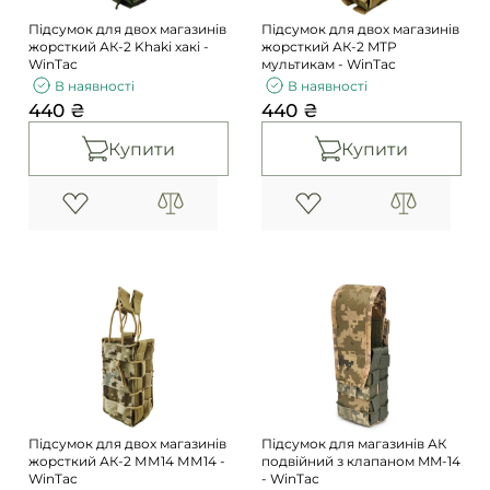
Підсумок для двох магазинів
Підсумок для двох магазинів
жорсткий АК-2 Khaki хакі -
жорсткий АК-2 MTP
WinTac
мультикам - WinTac
В наявності
В наявності
440 ₴
440 ₴
Купити
Купити
Підсумок для двох магазинів
Підсумок для магазинів АК
жорсткий АК-2 ММ14 ММ14 -
подвійний з клапаном MM-14
WinTac
- WinTac