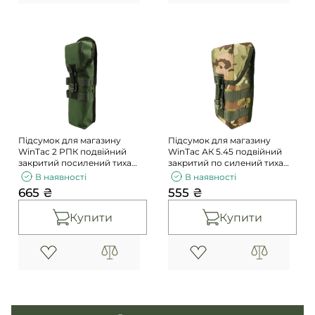
Підсумок для магазину
Підсумок для магазину
WinTac 2 РПК подвійний
WinTac АК 5.45 подвійний
закритий посилений тиха
закритий по силений тиха
кліпса хакі
кліпса мультикам
В наявності
В наявності
665 ₴
555 ₴
Купити
Купити