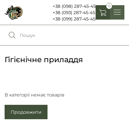
+38 (098) 287-45-45
0
+38 (093) 287-45-45
+38 (099) 287-45-45
Головні убори
Одяг
0
Порівняння
Взуття
Гігієнічне приладдя
Екіпірування та спорядження
0
Обране
Аксесуари
Увійти
Ліхтарі , біноклі та елементи живлення
В категорії немає товарів
Ножі та мультитули
Продовжити
Мова:
RU
UA
Шеврони, патчі та нашивки