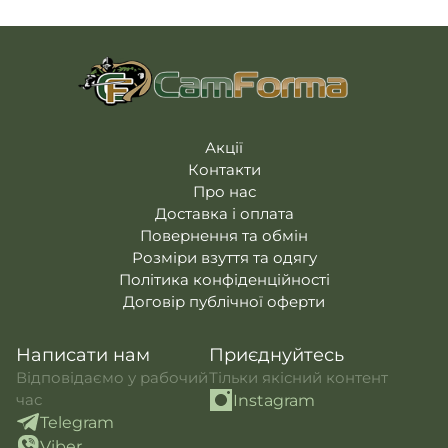
Погони
Каталог
Фурнітура
Акції
Second Hand NATO
Контакти
Про нас
Акції
Контакти
Доставка і оплата
Про нас
Повернення та обмін
Доставка і оплата
Повернення та обмін
Розміри взуття та одягу
Політика конфіденційності
Договір публічної оферти
Написати нам
Приєднуйтесь
Відповідаємо у рабочий
Тільки якісний контент
час
Instagram
Telegram
Viber