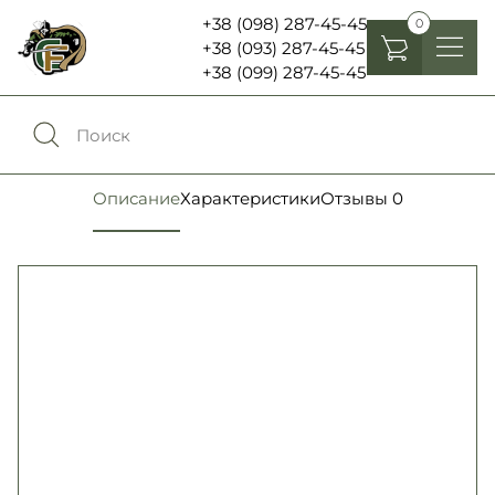
+38 (098) 287-45-45
0
+38 (093) 287-45-45
+38 (099) 287-45-45
Головные уборы
Одежда
0
Сравнение
Описание
Характеристики
Отзывы
0
Обувь
Экипировка и снаряжение
0
Избранное
Аксесуары
Войти
Фонари, бинокли и елементы питания
Язык:
RU
UA
Шевроны, патчи , нашивки