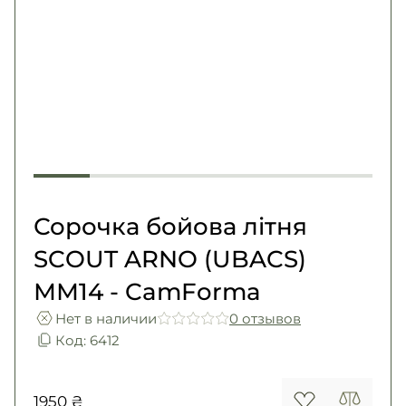
Погоны
Каталог
Фурнитура
Акции
Second Hand NATO
Контакты
Про нас
Доставка и оплата
Возврат и обмен
Сорочка бойова літня
SCOUT ARNO (UBACS)
ММ14 - CamForma
Нет в наличии
0 отзывов
Код: 6412
1950 ₴