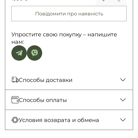
Повідомити про наявність
Упростите свою покупку – напишите
нам:
Способы доставки
Отправка каждый день. Наложенный
Способы оплаты
платеж только для заказов от 500 грн.
Новая Почта (отделение)
Оплата при получении товара, Оплата
Условия возврата и обмена
150 грн. / 1-2 дня
картой в отделении, Картой онлайн, Google
Новая Почта (курьер)
Pay, Безналичными для юридических лиц,
Гарантия обмена/возврата товара