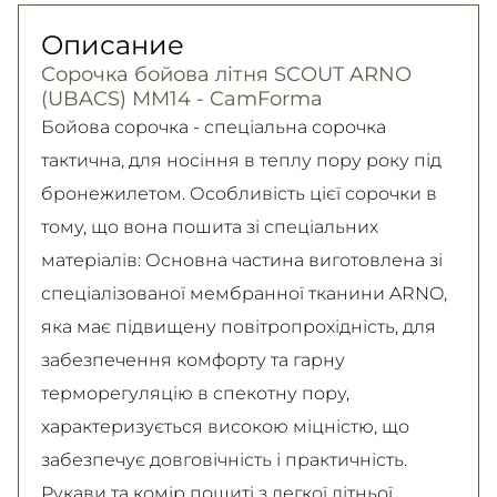
300 грн. / 1-2 дня
Безналичными для физических лиц, Apple
(должного качества) в течение 14 дней!
Описание
Самовывоз
Pay, PrivatPay, Visa, Mastercard.
Подробно об условиях возврата и обмена
Сорочка бойова літня SCOUT ARNO
Подробнее
Безкоштовно
читайте на
странице
(UBACS) ММ14 - CamForma
Подробнее
Подробнее
Бойова сорочка - спеціальна сорочка
тактична, для носіння в теплу пору року під
бронежилетом. Особливість цієї сорочки в
тому, що вона пошита зі спеціальних
матеріалів: Основна частина виготовлена зі
спеціалізованої мембранної тканини ARNO,
яка має підвищену повітропрохідність, для
забезпечення комфорту та гарну
терморегуляцію в спекотну пору,
характеризується високою міцністю, що
забезпечує довговічність і практичність.
Рукави та комір пошиті з легкої літньої