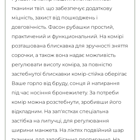
тканини твіл. що забезпечує додаткову
міцність, захист від пошкоджень і
довговічність. Фасон рубашки простий,
практичений и функциональний. На комірі
розташована блискавка для зручності зняття
сорочки, а також вона надає можливість
регулювати висоту коміра, за повністю
застебнутої блискавки комір-стійка оберігає
Ваше горло від бруду, сонця й натирання
під час носіння бронежилету. За потреби
комір можна розстебнути, зробивши його
відкладним. На зап'ястках спеціальна
застібка на липучці, для регулювання
ширини манжета. На ліктях подвійний шар
тканини, для запобігання протирання. На