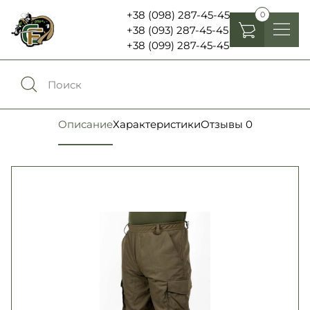
+38 (098) 287-45-45
0
+38 (093) 287-45-45
+38 (099) 287-45-45
Головные уборы
Одежда
0
Сравнение
Описание
Характеристики
Отзывы
0
Обувь
Экипировка и снаряжение
0
Избранное
Аксесуары
Войти
Фонари, бинокли и елементы питания
Язык:
RU
UA
Шевроны, патчи , нашивки