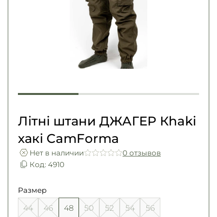
Погоны
Каталог
Фурнитура
Акции
Second Hand NATO
Контакты
Про нас
Доставка и оплата
Возврат и обмен
Літні штани ДЖАГЕР Кhaki
хакі CamForma
Нет в наличии
0 отзывов
Код: 4910
Размер
44
46
48
50
52
54
56