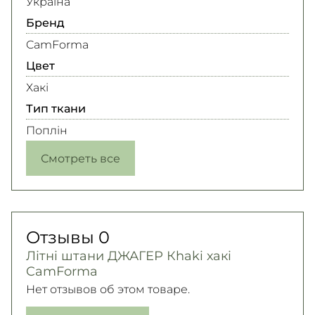
Україна
Бренд
CamForma
Цвет
Хакі
Тип ткани
Поплін
Смотреть все
Отзывы
0
Літні штани ДЖАГЕР Кhaki хакі
CamForma
Нет отзывов об этом товаре.