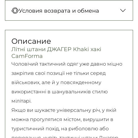
Новая Почта (отделение)
Оплата при получении товара, Оплата
Условия возврата и обмена
150 грн. / 1-2 дня
картой в отделении, Картой онлайн, Google
Новая Почта (курьер)
Pay, Безналичными для юридических лиц,
Гарантия обмена/возврата товара
300 грн. / 1-2 дня
Безналичными для физических лиц, Apple
(должного качества) в течение 14 дней!
Описание
Самовывоз
Pay, PrivatPay, Visa, Mastercard.
Подробно об условиях возврата и обмена
Літні штани ДЖАГЕР Кhaki хакі
Подробнее
Безкоштовно
читайте на
странице
CamForma
Подробнее
Подробнее
Чоловічий тактичний одяг уже давно міцно
закріпив свої позиції не тільки серед
військових, але й у повсякденному
використанні в шанувальників стилю
мілітарі.
Якщо ви шукаєте універсальну річ, у якій
можна прогулятися містом, вирушити в
туристичний похід, на риболовлю або
полювання, купіть тактичні штани Джагер