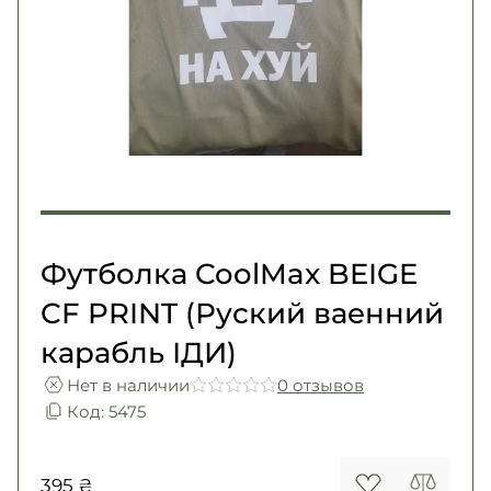
Погоны
Каталог
Фурнитура
Акции
Second Hand NATO
Контакты
Про нас
Доставка и оплата
Возврат и обмен
Футболка CoolMax BEIGE
CF PRINT (Руский ваенний
карабль ІДИ)
Нет в наличии
0 отзывов
Код: 5475
395 ₴