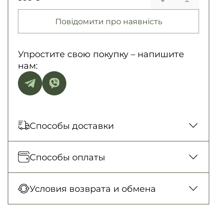
Повідомити про наявність
Упростите свою покупку – напишите
нам:
Способы доставки
Отправка каждый день. Наложенный
Способы оплаты
платеж только для заказов от 500 грн.
Новая Почта (отделение)
Оплата при получении товара, Оплата
Условия возврата и обмена
150 грн. / 1-2 дня
картой в отделении, Картой онлайн, Google
Новая Почта (курьер)
Pay, Безналичными для юридических лиц,
Гарантия обмена/возврата товара