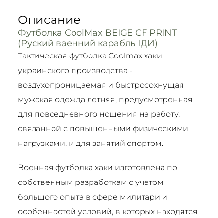
300 грн. / 1-2 дня
Безналичными для физических лиц, Apple
(должного качества) в течение 14 дней!
Описание
Самовывоз
Pay, PrivatPay, Visa, Mastercard.
Подробно об условиях возврата и обмена
Футболка CoolMax BEIGE CF PRINT
Подробнее
Безкоштовно
читайте на
странице
(Руский ваенний карабль ІДИ)
Подробнее
Подробнее
Тактическая футболка Coolmax хаки
украинского производства -
воздухопроницаемая и быстросохнущая
мужская одежда летняя, предусмотренная
для повседневного ношения на работу,
связанной с повышенными физическими
нагрузками, и для занятий спортом.
Военная футболка хаки изготовлена по
собственным разработкам с учетом
большого опыта в сфере милитари и
особенностей условий, в которых находятся