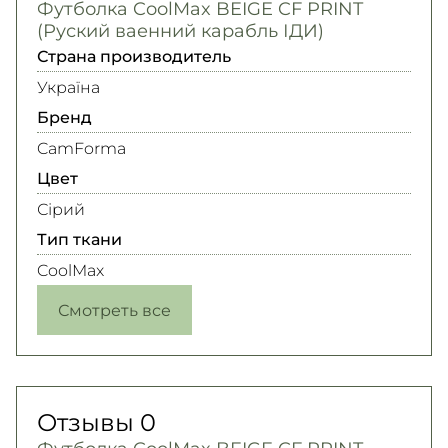
Футболка CoolMax BEIGE CF PRINT
(Руский ваенний карабль ІДИ)
Страна производитель
Україна
Бренд
CamForma
Цвет
Сірий
Тип ткани
CoolMax
Смотреть все
Отзывы
0