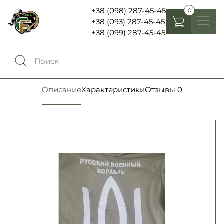
+38 (098) 287-45-45
0
+38 (093) 287-45-45
+38 (099) 287-45-45
Головные уборы
Одежда
0
Сравнение
Описание
Характеристики
Отзывы
0
Обувь
Экипировка и снаряжение
0
Избранное
Аксесуары
Войти
Фонари, бинокли и елементы питания
Язык:
RU
UA
Шевроны, патчи , нашивки