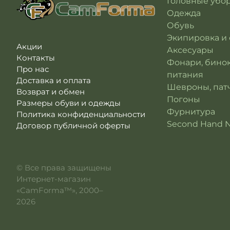
Головные убо
Одежда
Обувь
Экипировка и
Акции
Аксесуары
Контакты
Фонари, бино
Про нас
питания
Доставка и оплата
Шевроны, патч
Возврат и обмен
Погоны
Размеры обуви и одежды
Фурнитура
Политика конфиденциальности
Second Hand 
Договор публичной оферты
© Все права защищены
Интернет-магазин
«CamForma™», 2000–
2026