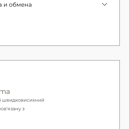
а и обмена
300 грн. / 1-2 дня
зналичными для юридических лиц,
Безкоштовно
ких лиц, Apple Pay, PrivatPay, Visa,
врата товара (должного качества) в течение
озврата и обмена читайте на
странице
rma
 і швидковисихний
ов'язану з