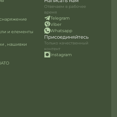
Написать нам
ры
Отвечаем в рабочее
время
Telegram
 снаряжение
Viber
Whatsapp
кли и елементы
Присоединяйтесь
Только качественный
и , нашивки
контент
Instagram
NATO