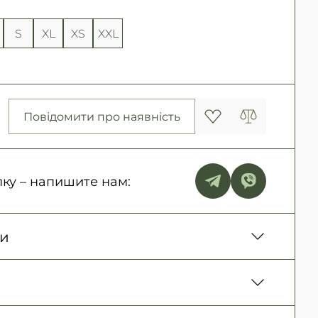
S
XL
XS
XXL
Повідомити про наявність
ку – напишите нам:
ки
нь. Наложенный платеж только для заказов
ие)
150 грн. / 1-2 дня
овара, Оплата картой в отделении, Картой