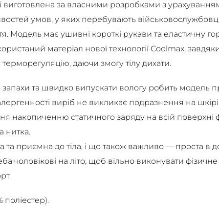
кі виготовлена за власними розробками з урахуванням
ливостей умов, у яких перебувають військовослужбовц
я. Модель має ушивні короткі рукави та еластичну го
ористаний матеріал нової технології Coolmax, завдяк
 терморегуляцію, даючи змогу тілу дихати.
и запахи та швидко випускати вологу робить модель 
оалергенності виріб не викликає подразнення на шкірі, 
ння накопиченню статичного заряду на всій поверхні
 нитка.
а та приємна до тіла, і що також важливо — проста в 
реба чоловікові на літо, щоб вільно виконувати фізичн
орт
 поліестер).