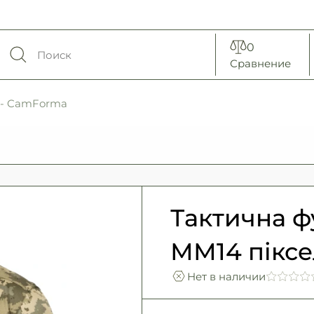
0
Сравнение
ь - CamForma
Тактична ф
ММ14 піксе
Нет в наличии