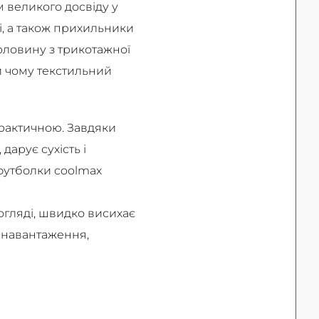
 великого досвіду у
і, а також прихильники
рловину з трикотажної
и чому текстильний
практичною. Завдяки
дарує сухість і
 футболки coolmax
догляді, швидко висихає
е навантаження,