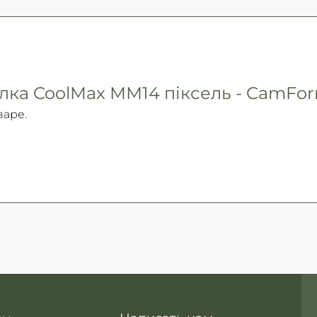
лка CoolMax ММ14 піксель - CamFo
варе.