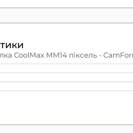
стики
лка CoolMax ММ14 піксель - CamFo