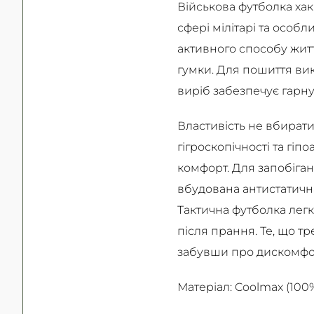
Військова футболка ха
сфері мілітарі та особ
активного способу житт
гумки. Для пошиття вик
виріб забезпечує гарну
Властивість не вбират
гігроскопічності та гіп
комфорт. Для запобіга
вбудована антистатична
Тактична футболка легк
після прання. Те, що т
забувши про дискомф
Матеріал: Coolmax (100%