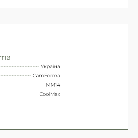
rma
Україна
CamForma
MM14
CoolMax