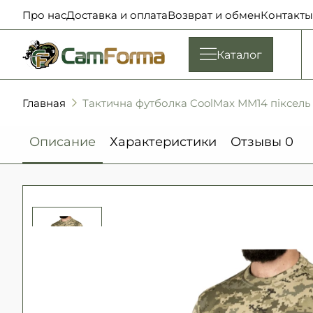
Про нас
Доставка и оплата
Возврат и обмен
Контакты
Каталог
Главная
Тактична футболка CoolMax ММ14 піксел
Описание
Характеристики
Отзывы
0