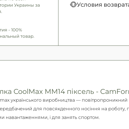
Условия возврат
тории Украины за
Новая Почта (курьер)
онлайн, Google Pay, Бе
.
Самовывоз
Безналичными для физичес
Гарантия обмена/воз
Подробнее
Mastercard.
14 дней!
тия - 100%
Подробнее
нальный товар.
Подробно об условиях в
Подробнее
лка CoolMax ММ14 піксель - CamFo
lmax українського виробництва — повітропроникний
 передбачений для повсякденного носіння на роботу, п
 навантаженнями, і для занять спортом.