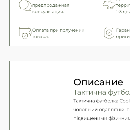
предпродажная
терри
консультация.
1-3 дня
Оплата при получении
Гаран
товара.
ориги
Описание
Тактична футбо
Тактична футболка Coo
чоловічий одяг літній,
підвищеними фізичними