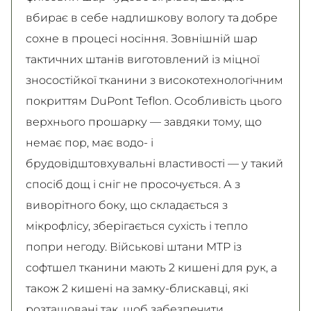
вбирає в себе надлишкову вологу та добре
сохне в процесі носіння. Зовнішній шар
тактичних штанів виготовлений із міцної
зносостійкої тканини з високотехнологічним
покриттям DuPont Teflon. Особливість цього
верхнього прошарку — завдяки тому, що
немає пор, має водо- і
брудовідштовхувальні властивості — у такий
спосіб дощ і сніг не просочується. А з
виворітного боку, що складається з
мікрофлісу, зберігається сухість і тепло
попри негоду. Військові штани MTP із
софтшел тканини мають 2 кишені для рук, а
також 2 кишені на замку-блискавці, які
розташовані так, щоб забезпечити