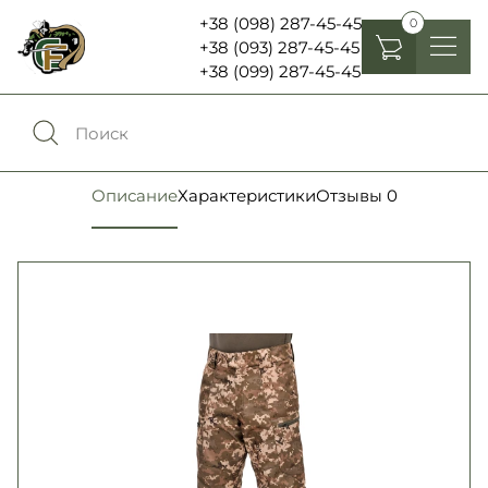
+38 (098) 287-45-45
0
+38 (093) 287-45-45
+38 (099) 287-45-45
Головные уборы
Одежда
0
Сравнение
Описание
Характеристики
Отзывы
0
Обувь
Экипировка и снаряжение
0
Избранное
Аксесуары
Войти
Фонари, бинокли и елементы питания
Язык:
RU
UA
Шевроны, патчи , нашивки