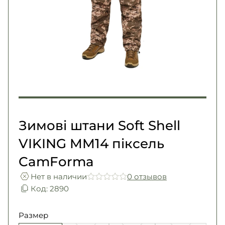
Погоны
Каталог
Фурнитура
Акции
Second Hand NATO
Контакты
Про нас
Доставка и оплата
Возврат и обмен
Зимові штани Soft Shell
VIKING MM14 піксель
CamForma
Нет в наличии
0 отзывов
Код: 2890
Размер