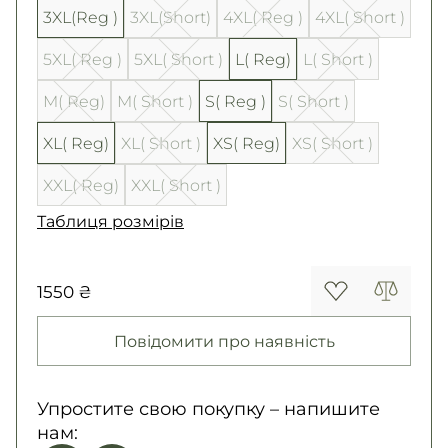
3XL(Reg )
3XL(Short)
4XL( Reg )
4XL( Short )
5XL( Reg )
5XL( Short )
L( Reg)
L( Short )
M( Reg)
M( Short )
S( Reg )
S( Short )
XL( Reg)
XL( Short )
XS( Reg)
XS( Short )
XXL( Reg)
XXL( Short )
Таблиця розмірів
1550 ₴
Повідомити про наявність
Упростите свою покупку – напишите
нам: