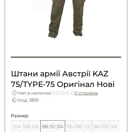
Погоны
Каталог
Фурнитура
Акции
Second Hand NATO
Контакты
Про нас
Доставка и оплата
Возврат и обмен
Штани армії Австрії KAZ
75/TYPE-75 Оригінал Нові
Нет в наличии
0 отзывов
Код: 3891
Размер
104-108 5/6
88-92 3/4
96-100 1/2
96-100 3/4