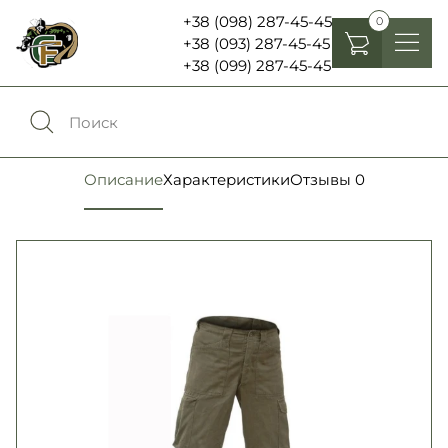
+38 (098) 287-45-45
0
+38 (093) 287-45-45
+38 (099) 287-45-45
Головные уборы
Одежда
0
Сравнение
Описание
Характеристики
Отзывы
0
Обувь
Экипировка и снаряжение
0
Избранное
Аксесуары
Войти
Фонари, бинокли и елементы питания
Язык:
RU
UA
Шевроны, патчи , нашивки