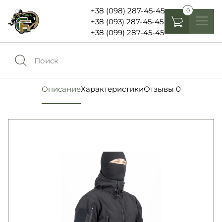
+38 (098) 287-45-45
0
+38 (093) 287-45-45
+38 (099) 287-45-45
Головные уборы
Одежда
0
Сравнение
Описание
Характеристики
Отзывы
0
Обувь
Экипировка и снаряжение
0
Избранное
Аксесуары
Войти
Фонари, бинокли и елементы питания
Язык:
RU
UA
Шевроны, патчи , нашивки