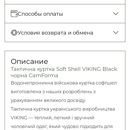
Отправка каждый день. Наложенный
Способы оплаты
платеж только для заказов от 500 грн.
Новая Почта (отделение)
Оплата при получении товара, Оплата
Условия возврата и обмена
150 грн. / 1-2 дня
картой в отделении, Картой онлайн, Google
Новая Почта (курьер)
Pay, Безналичными для юридических лиц,
Гарантия обмена/возврата товара
300 грн. / 1-2 дня
Безналичными для физических лиц, Apple
(должного качества) в течение 14 дней!
Описание
Самовывоз
Pay, PrivatPay, Visa, Mastercard.
Подробно об условиях возврата и обмена
Тактична куртка Soft Shell VIKING Black
Подробнее
Безкоштовно
читайте на
странице
чорна CamForma
Подробнее
Подробнее
Водонепроникна військова куртка софтшел
виготовлена з наших розроблень з
урахуванням великого досвіду.
Тактична куртка українського виробництва
VIKING — теплий, легкий і зручний
чоловічий одяг, який чудово підходить для