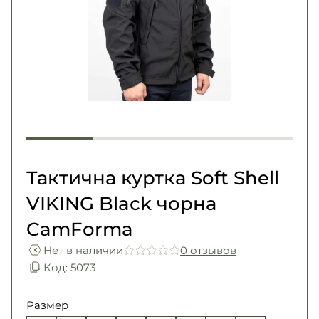
Погоны
Каталог
Фурнитура
Акции
Second Hand NATO
Контакты
Про нас
Доставка и оплата
Возврат и обмен
Тактична куртка Soft Shell
VIKING Black чорна
CamForma
Нет в наличии
0 отзывов
Код: 5073
Размер