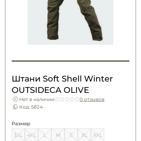
Погоны
Каталог
Фурнитура
Акции
Second Hand NATO
Контакты
Про нас
Доставка и оплата
Возврат и обмен
Штани Soft Shell Winter
OUTSIDECA OLIVE
Нет в наличии
0 отзывов
Код: 5824
Размер
3XL
4XL
L
M
S
XL
XXL