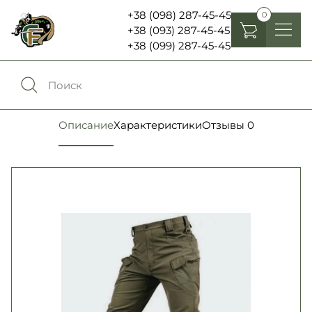
+38 (098) 287-45-45
0
+38 (093) 287-45-45
+38 (099) 287-45-45
Головные уборы
Одежда
0
Сравнение
Описание
Характеристики
Отзывы
0
Обувь
Экипировка и снаряжение
0
Избранное
Аксесуары
Войти
Фонари, бинокли и елементы питания
Язык:
RU
UA
Шевроны, патчи , нашивки