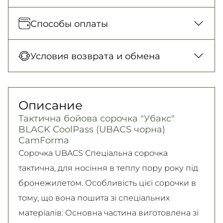
Отправка каждый день. Наложенный
Способы оплаты
платеж только для заказов от 500 грн.
Новая Почта (отделение)
Оплата при получении товара, Оплата
Условия возврата и обмена
150 грн. / 1-2 дня
картой в отделении, Картой онлайн, Google
Новая Почта (курьер)
Pay, Безналичными для юридических лиц,
Гарантия обмена/возврата товара
300 грн. / 1-2 дня
Безналичными для физических лиц, Apple
(должного качества) в течение 14 дней!
Описание
Самовывоз
Pay, PrivatPay, Visa, Mastercard.
Подробно об условиях возврата и обмена
Тактична бойова сорочка "Убакс"
Подробнее
Безкоштовно
читайте на
странице
BLACK CoolPass (UBACS чорна)
Подробнее
Подробнее
CamForma
Сорочка UBACS Спеціальна сорочка
тактична, для носіння в теплу пору року під
бронежилетом. Особливість цієї сорочки в
тому, що вона пошита зі спеціальних
матеріалів: Основна частина виготовлена зі