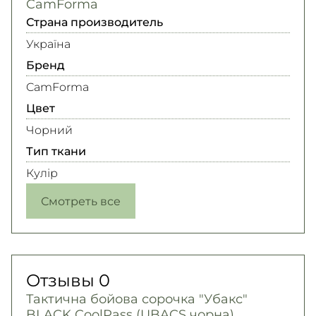
CamForma
Страна производитель
Україна
Бренд
CamForma
Цвет
Чорний
Тип ткани
Кулір
Смотреть все
Отзывы
0
Тактична бойова сорочка "Убакс"
BLACK CoolPass (UBACS чорна)