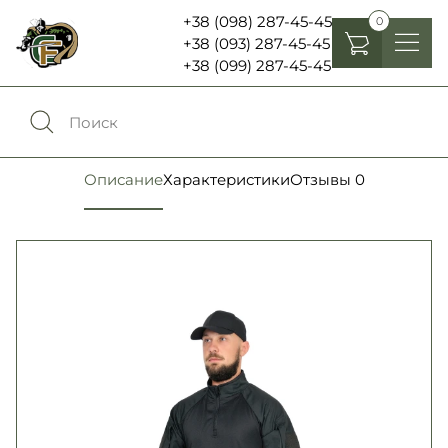
+38 (098) 287-45-45
0
+38 (093) 287-45-45
+38 (099) 287-45-45
Головные уборы
Одежда
0
Сравнение
Описание
Характеристики
Отзывы
0
Обувь
Экипировка и снаряжение
0
Избранное
Аксесуары
Войти
Фонари, бинокли и елементы питания
Язык:
RU
UA
Шевроны, патчи , нашивки