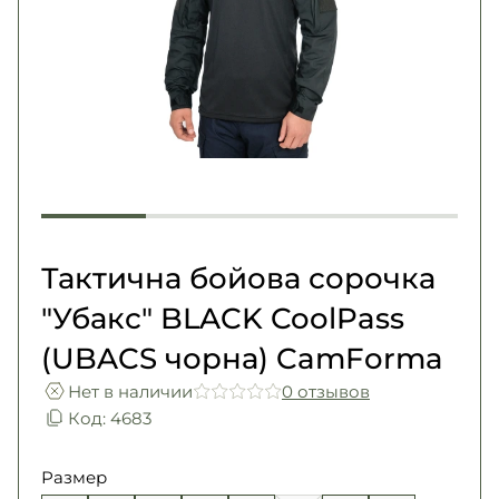
Погоны
Каталог
Фурнитура
Акции
Second Hand NATO
Контакты
Про нас
Доставка и оплата
Возврат и обмен
Тактична бойова сорочка
"Убакс" BLACK CoolPass
(UBACS чорна) CamForma
Нет в наличии
0 отзывов
Код: 4683
Размер