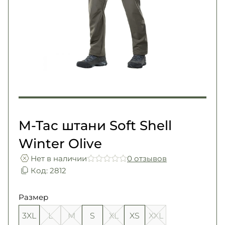
Погоны
Каталог
Фурнитура
Акции
Second Hand NATO
Контакты
Про нас
Доставка и оплата
Возврат и обмен
M-Tac штани Soft Shell
Winter Olive
Нет в наличии
0 отзывов
Код: 2812
Размер
3XL
L
M
S
XL
XS
XXL