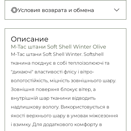
Новая Почта (отделение)
Оплата при получении товара, Оплата
Условия возврата и обмена
150 грн. / 1-2 дня
картой в отделении, Картой онлайн, Google
Новая Почта (курьер)
Pay, Безналичными для юридических лиц,
Гарантия обмена/возврата товара
300 грн. / 1-2 дня
Безналичными для физических лиц, Apple
(должного качества) в течение 14 дней!
Описание
Самовывоз
Pay, PrivatPay, Visa, Mastercard.
Подробно об условиях возврата и обмена
M-Tac штани Soft Shell Winter Olive
Подробнее
Безкоштовно
читайте на
странице
M-Tac штани Soft Shell Winter. Softshell
Подробнее
Подробнее
тканина поєднує в собі теплоізолюючі та
"дихаючі" властивості флісу і вітро-
вологостійкість, міцність зовнішнього шару.
Зовнішня поверхня блокує вітер, а
внутрішній шар тканини відводить
надлишкову вологу. Використовується в
якості верхнього шару в умовах міжсезоння
і взимку. Для додаткового комфорту в