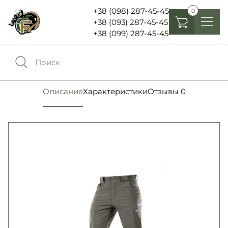
+38 (098) 287-45-45
0
+38 (093) 287-45-45
+38 (099) 287-45-45
Головные уборы
Одежда
0
Сравнение
Описание
Характеристики
Отзывы
0
Обувь
Экипировка и снаряжение
0
Избранное
Аксесуары
Войти
Фонари, бинокли и елементы питания
Язык:
RU
UA
Шевроны, патчи , нашивки