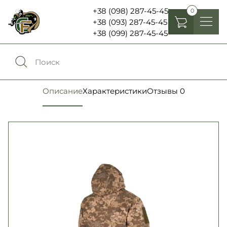
+38 (098) 287-45-45
0
+38 (093) 287-45-45
+38 (099) 287-45-45
Головные уборы
Одежда
0
Сравнение
Описание
Характеристики
Отзывы
0
Обувь
Экипировка и снаряжение
0
Избранное
Аксесуары
Войти
Фонари, бинокли и елементы питания
Язык:
RU
UA
Шевроны, патчи , нашивки