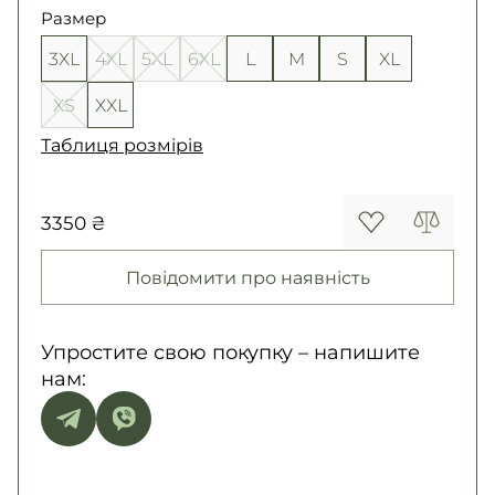
Размер
3XL
4XL
5XL
6XL
L
M
S
XL
XS
XXL
Таблиця розмірів
3350 ₴
Повідомити про наявність
Упростите свою покупку – напишите
нам: