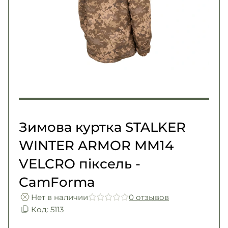
Погоны
Каталог
Фурнитура
Акции
Second Hand NATO
Контакты
Про нас
Доставка и оплата
Возврат и обмен
Зимова куртка STALKER
WINTER ARMOR ММ14
VELCRO піксель -
CamForma
Нет в наличии
0 отзывов
Код: 5113