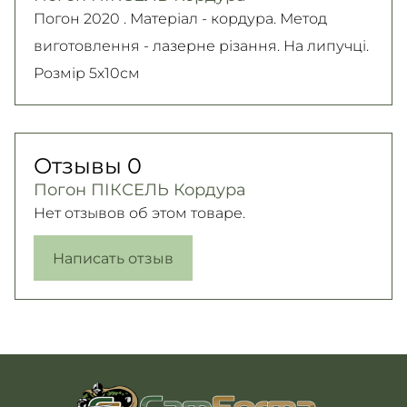
читайте на
странице
Погон 2020 . Матеріал - кордура. Метод
Подробнее
Подробнее
виготовлення - лазерне різання. На липучці.
Розмір 5х10см
Отзывы
0
Погон ПІКСЕЛЬ Кордура
Нет отзывов об этом товаре.
Написать отзыв