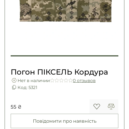
Погоны
Каталог
Фурнитура
Акции
Second Hand NATO
Контакты
Про нас
Доставка и оплата
Возврат и обмен
Погон ПІКСЕЛЬ Кордура
Нет в наличии
0 отзывов
Код: 5321
55 ₴
Повідомити про наявність