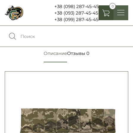
+38 (098) 287-45-45
0
+38 (093) 287-45-45
+38 (099) 287-45-45
Головные уборы
Одежда
0
Сравнение
Описание
Отзывы
0
Обувь
Экипировка и снаряжение
0
Избранное
Аксесуары
Войти
Фонари, бинокли и елементы питания
Язык:
RU
UA
Шевроны, патчи , нашивки