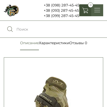
+38 (098) 287-45-45
0
+38 (093) 287-45-45
+38 (099) 287-45-45
Головные уборы
Одежда
0
Сравнение
Описание
Характеристики
Отзывы
0
Обувь
Экипировка и снаряжение
0
Избранное
Аксесуары
Войти
Фонари, бинокли и елементы питания
Язык:
RU
UA
Шевроны, патчи , нашивки