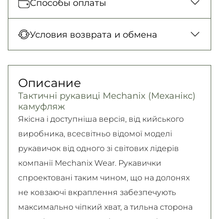
Способы оплаты
платеж только для заказов от 500 грн.
Новая Почта (отделение)
Оплата при получении товара, Оплата
Условия возврата и обмена
150 грн. / 1-2 дня
картой в отделении, Картой онлайн, Google
Новая Почта (курьер)
Pay, Безналичными для юридических лиц,
Гарантия обмена/возврата товара
300 грн. / 1-2 дня
Безналичными для физических лиц, Apple
(должного качества) в течение 14 дней!
Описание
Самовывоз
Pay, PrivatPay, Visa, Mastercard.
Подробно об условиях возврата и обмена
Тактичні рукавиці Mechanix (Механікс)
Подробнее
Безкоштовно
читайте на
странице
камуфляж
Подробнее
Подробнее
Якісна і доступніша версія, від кийського
виробника, всесвітньо відомої моделі
рукавичок від одного зі світових лідерів
компанії Mechanix Wear. Рукавички
спроектовані таким чином, що на долонях
не ковзаючі вкраплення забезпечують
максимально чіпкий хват, а тильна сторона