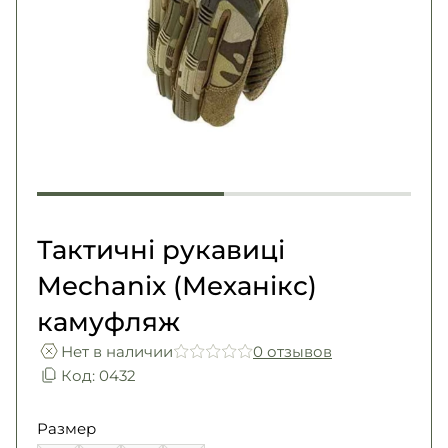
Погоны
Каталог
Фурнитура
Акции
Second Hand NATO
Контакты
Про нас
Доставка и оплата
Возврат и обмен
Тактичні рукавиці
Mechanix (Механікс)
камуфляж
Нет в наличии
0 отзывов
Код: 0432
Размер