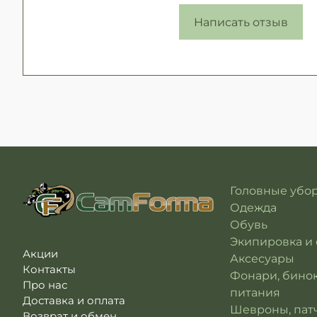
Написать отзыв
Головные убо
Одежда
Обувь
Экипировка и
Акции
Аксесуары
Контакты
Фонари, бино
Про нас
питания
Доставка и оплата
Шевроны, патч
Возврат и обмен