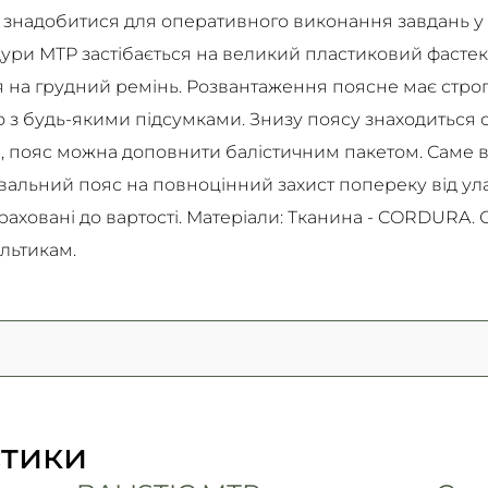
 знадобитися для оперативного виконання завдань у
ури МТР застібається на великий пластиковий фастекс
я на грудний ремінь. Розвантаження поясне має стро
о з будь-якими підсумками. Знизу поясу знаходиться
й, пояс можна доповнити балістичним пакетом. Саме 
льний пояс на повноцінний захист попереку від улам
раховані до вартості. Матеріали: Тканина - CORDURA. С
ультикам.
стики