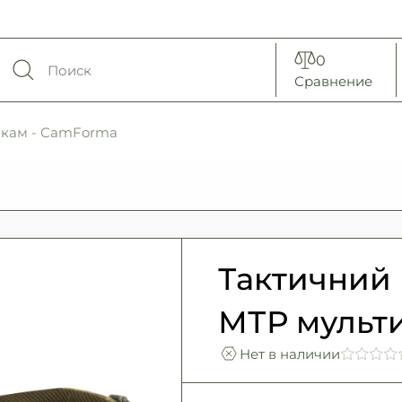
0
Сравнение
икам - CamForma
Тактичний 
МТР мульт
Нет в наличии