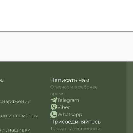
Написать нам
ры
Отвечаем в рабочее
время
Telegram
 снаряжение
Viber
Whatsapp
кли и елементы
Присоединяйтесь
Только качественный
и , нашивки