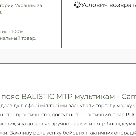
Условия возврат
тории Украины за
Новая Почта (курьер)
онлайн, Google Pay, Бе
.
Самовывоз
Безналичными для физичес
Гарантия обмена/воз
Подробнее
Mastercard.
14 дней!
тия - 100%
Подробнее
нальный товар.
Подробно об условиях в
Подробнее
 пояс BALISTIC МТР мультикам - C
досвіду в сфері мілітарі ми заснували торгову марку
ністю, практичністю, доступністю. Тактичний пояс РПС
ових, яка дозволяє зручно навісити потрібні підсумки
и. Важливу роль успіху бойових і тактичних операцій 