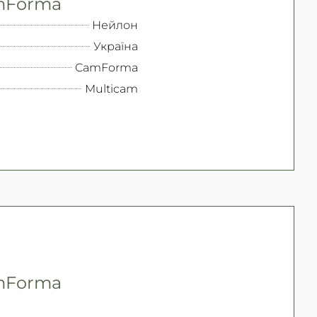
amForma
Нейлон
Україна
CamForma
Multicam
amForma