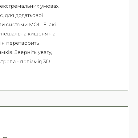
 екстремальних умовах.
, для додаткової
пи системи MOLLE, які
 спеціальна кишеня на
він перетворить
ків. Зверніть увагу,
тропа - поліамід 3D