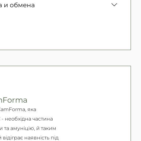
а и обмена
300 грн. / 1-2 дня
зналичными для юридических лиц,
Безкоштовно
ких лиц, Apple Pay, PrivatPay, Visa,
врата товара (должного качества) в течение
озврата и обмена читайте на
странице
amForma
 CamForma, яка
 - необхідна частина
 та амуніцію, й таким
відіграє наявність під