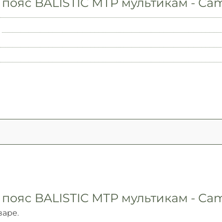
 пояс BALISTIC МТР мультикам - C
 пояс BALISTIC МТР мультикам - C
варе.