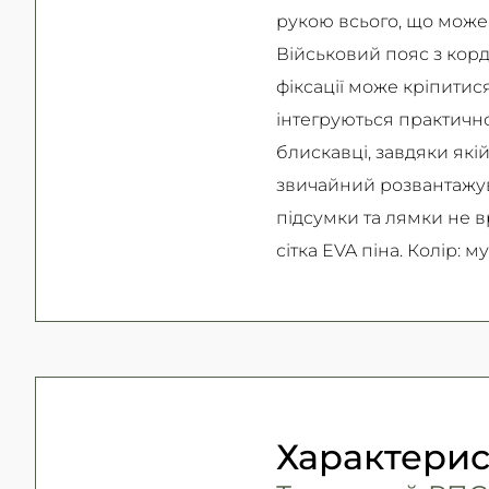
рукою всього, що може
Військовий пояс з корд
фіксації може кріпитис
інтегруються практичн
блискавці, завдяки які
звичайний розвантажува
підсумки та лямки не в
сітка EVA піна. Колір: м
Характери