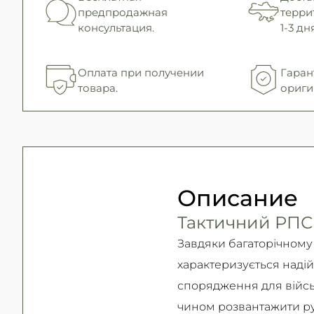
предпродажная
терри
консультация.
1-3 дня
Оплата при получении
Гаран
товара.
ориги
Описание
Тактичний РПС
Завдяки багаторічному 
характеризується надій
спорядження для військ
чином розвантажити рук