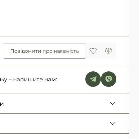
Повідомити про наявність
ку – напишите нам:
ки
нь. Наложенный платеж только для заказов
ие)
150 грн. / 1-2 дня
овара, Оплата картой в отделении, Картой