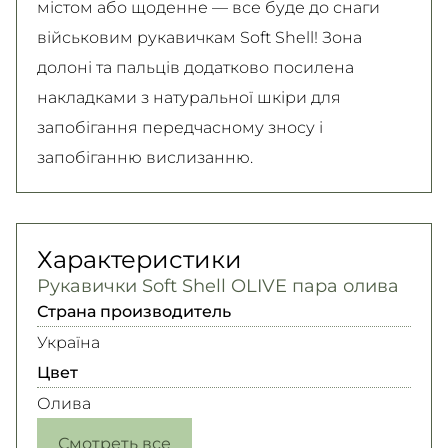
містом або щоденне — все буде до снаги
військовим рукавичкам Soft Shell! Зона
долоні та пальців додатково посилена
накладками з натуральної шкіри для
запобігання передчасному зносу і
запобіганню вислизанню.
Характеристики
Рукавички Soft Shell OLIVE пара олива
Страна производитель
Україна
Цвет
Олива
Смотреть все