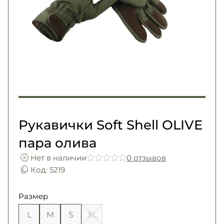
Погоны
Каталог
Фурнитура
Акции
Second Hand NATO
Контакты
Про нас
Доставка и оплата
Возврат и обмен
Рукавички Soft Shell OLIVE
пара олива
Нет в наличии
0 отзывов
Код: 5219
Размер
L
M
S
XL