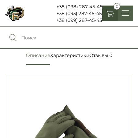
+38 (098) 287-45-45
0
+38 (093) 287-45-45
+38 (099) 287-45-45
Головные уборы
Одежда
0
Сравнение
Описание
Характеристики
Отзывы
0
Обувь
Экипировка и снаряжение
0
Избранное
Аксесуары
Войти
Фонари, бинокли и елементы питания
Язык:
RU
UA
Шевроны, патчи , нашивки