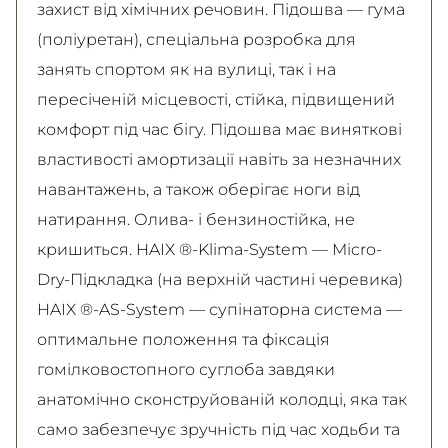
захист від хімічних речовин. Підошва — гума
(поліуретан), спеціальна розробка для
занять спортом як на вулиці, так і на
пересіченій місцевості, стійка, підвищений
комфорт під час бігу. Підошва має виняткові
властивості амортизації навіть за незначних
навантажень, а також оберігає ноги від
натирання. Олива- і бензиностійка, не
кришиться. HAIX ®-Klima-System — Micro-
Dry-Підкладка (на верхній частині черевика)
HAIX ®-AS-System — супінаторна система —
оптимальне положення та фіксація
гомілковостопного суглоба завдяки
анатомічно сконструйованій колодці, яка так
само забезпечує зручність під час ходьби та