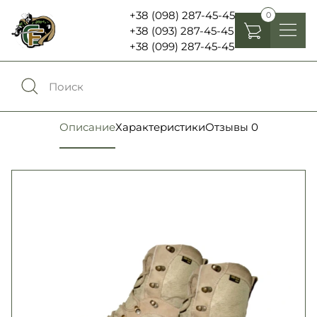
+38 (098) 287-45-45
0
+38 (093) 287-45-45
+38 (099) 287-45-45
Головные уборы
Одежда
0
Сравнение
Описание
Характеристики
Отзывы
0
Обувь
Экипировка и снаряжение
0
Избранное
Аксесуары
Войти
Фонари, бинокли и елементы питания
Язык:
RU
UA
Шевроны, патчи , нашивки