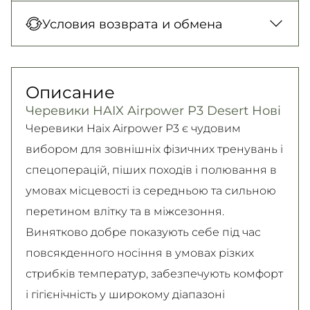
Новая Почта (отделение)
Оплата при получении товара, Оплата
Условия возврата и обмена
150 грн. / 1-2 дня
картой в отделении, Картой онлайн, Google
Новая Почта (курьер)
Pay, Безналичными для юридических лиц,
Гарантия обмена/возврата товара
300 грн. / 1-2 дня
Безналичными для физических лиц, Apple
(должного качества) в течение 14 дней!
Описание
Самовывоз
Pay, PrivatPay, Visa, Mastercard.
Подробно об условиях возврата и обмена
Черевики HAIX Airpower P3 Desert Нові
Подробнее
Безкоштовно
читайте на
странице
Черевики Haix Airpower P3 є чудовим
Подробнее
Подробнее
вибором для зовнішніх фізичних тренувань і
спецоперацій, піших походів і полювання в
умовах місцевості із середньою та сильною
перетином влітку та в міжсезоння.
Винятково добре показують себе під час
повсякденного носіння в умовах різких
стрибків температур, забезпечують комфорт
і гігієнічність у широкому діапазоні