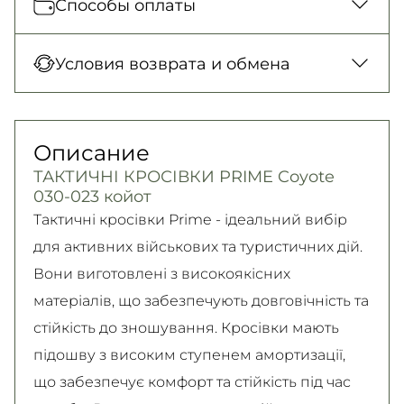
Способы оплаты
платеж только для заказов от 500 грн.
Новая Почта (отделение)
Оплата при получении товара, Оплата
Условия возврата и обмена
150 грн. / 1-2 дня
картой в отделении, Картой онлайн, Google
Новая Почта (курьер)
Pay, Безналичными для юридических лиц,
Гарантия обмена/возврата товара
300 грн. / 1-2 дня
Безналичными для физических лиц, Apple
(должного качества) в течение 14 дней!
Описание
Самовывоз
Pay, PrivatPay, Visa, Mastercard.
Подробно об условиях возврата и обмена
ТАКТИЧНІ КРОСІВКИ PRIME Coyote
Подробнее
Безкоштовно
читайте на
странице
030-023 койот
Подробнее
Подробнее
Тактичні кросівки Prime - ідеальний вибір
для активних військових та туристичних дій.
Вони виготовлені з високоякісних
матеріалів, що забезпечують довговічність та
стійкість до зношування. Кросівки мають
підошву з високим ступенем амортизації,
що забезпечує комфорт та стійкість під час