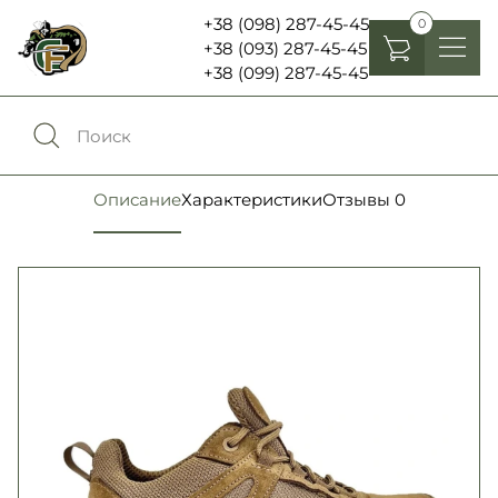
+38 (098) 287-45-45
0
+38 (093) 287-45-45
+38 (099) 287-45-45
Головные уборы
Одежда
0
Сравнение
Описание
Характеристики
Отзывы
0
Обувь
Экипировка и снаряжение
0
Избранное
Аксесуары
Войти
Фонари, бинокли и елементы питания
Язык:
RU
UA
Шевроны, патчи , нашивки