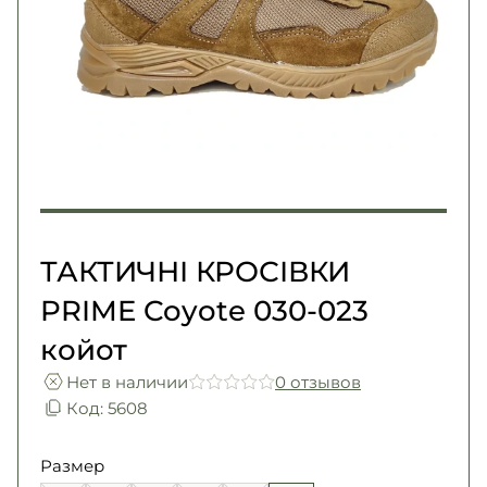
Погоны
Каталог
Фурнитура
Акции
Second Hand NATO
Контакты
Про нас
Доставка и оплата
Возврат и обмен
ТАКТИЧНІ КРОСІВКИ
PRIME Coyote 030-023
койот
Нет в наличии
0 отзывов
Код: 5608
Размер