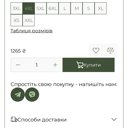
3XL
4XL
5XL
6XL
L
M
S
XL
XS
XXL
Таблиця розмірів
1265 ₴
Купити
Спростіть свою покупку - напишіть нам:
Способи доставки