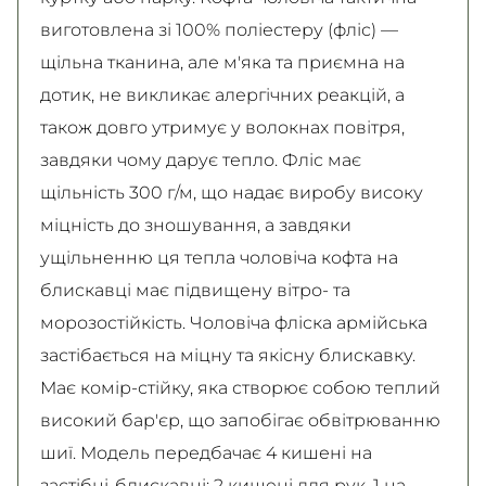
виготовлена зі 100% поліестеру (фліс) —
щільна тканина, але м'яка та приємна на
дотик, не викликає алергічних реакцій, а
також довго утримує у волокнах повітря,
завдяки чому дарує тепло. Фліс має
щільність 300 г/м, що надає виробу високу
міцність до зношування, а завдяки
ущільненню ця тепла чоловіча кофта на
блискавці має підвищену вітро- та
морозостійкість. Чоловіча фліска армійська
застібається на міцну та якісну блискавку.
Має комір-стійку, яка створює собою теплий
високий бар'єр, що запобігає обвітрюванню
шиї. Модель передбачає 4 кишені на
застібці-блискавці: 2 кишені для рук, 1 на