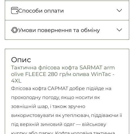
Відправка кожного дня. Післяплата тільки
Способи оплати
на замовлення від 500 грн
Нова Пошта (відділення)
Оплата під час отримання товару, Оплата
Умови повернення та обміну
150 грн. / 1-2 дні
карткою у відділенні, Безготівковими для
Нова Пошта (кур’єр)
юридичних осіб, Безготівковий для фізичних
Гарантія обміну/повернення товару
300 грн. / 1-2 дні
осіб.
(належної якості) впродовж 14 днів!
Опис
Детальніше
Самовивіз
Детально про умови повернення та обміну
Тактична флісова кофта SARMAT arm
Безкоштовно
читайте на
сторінці
olive FLEECE 280 гр/м олива WinTac -
Детальніше
Детальніше
4XL
Флісова кофта САРМАТ добре підійде на
прохолодну погоду, якщо носити як
зовнішній шар, і також зручно
використовувати як утеплювач, піддіваючи її
під верхній зимовий одяг — військову
куртку або парку. Кофта чоловіча тактична