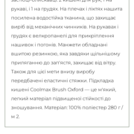
рукаві, і 1 на грудях. На плечах і ліктях нашита
посилена водостійка тканина, що захищає
виріб від механічних чинників. На рукавах і
грудях є велкропанелі для прикріплення
нашивок і погонів. Манжети обладнані
вшитою резинкою, яка завдяки щільнішому
приляганню до зап'ястя, захищає від вітру.
Також для цієї мети внизу виробу
передбачені еластичні стяжки. Підкладка
кишені Coolmax Brush Oxford — це м'який,
легкий матеріал підвищеної стійкості до
зношування. Матеріал: 100% поліестер 280 г /
м 2.