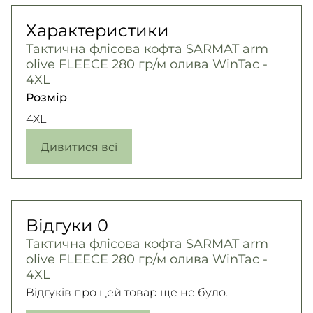
Характеристики
Тактична флісова кофта SARMAT arm
olive FLEECE 280 гр/м олива WinTac -
4XL
Розмір
4XL
Дивитися всі
Відгуки
0
Тактична флісова кофта SARMAT arm
olive FLEECE 280 гр/м олива WinTac -
4XL
Відгуків про цей товар ще не було.