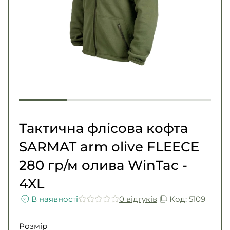
Погони
Каталог
Фурнітура
Акції
Second Hand NATO
Контакти
Про нас
Доставка і оплата
Повернення та обмін
Тактична флісова кофта
SARMAT arm olive FLEECE
280 гр/м олива WinTac -
4XL
В наявності
0 вiдгукiв
Код: 5109
Розмір