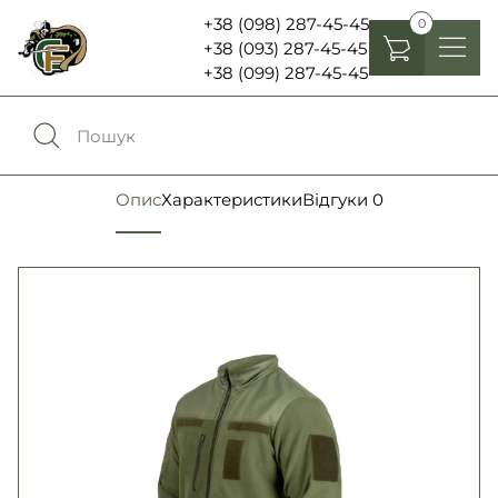
+38 (098) 287-45-45
0
+38 (093) 287-45-45
+38 (099) 287-45-45
Головні убори
Одяг
0
Порівняння
Опис
Характеристики
Відгуки
0
Взуття
Екіпірування та спорядження
0
Обране
Аксесуари
Увійти
Ліхтарі , біноклі та елементи живлення
Ножі та мультитули
Мова:
RU
UA
Шеврони, патчі та нашивки