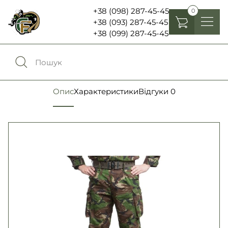
+38 (098) 287-45-45
0
+38 (093) 287-45-45
+38 (099) 287-45-45
Головні убори
Одяг
0
Порівняння
Опис
Характеристики
Відгуки
0
Взуття
Екіпірування та спорядження
0
Обране
Аксесуари
Увійти
Ліхтарі , біноклі та елементи живлення
Ножі та мультитули
Мова:
RU
UA
Шеврони, патчі та нашивки