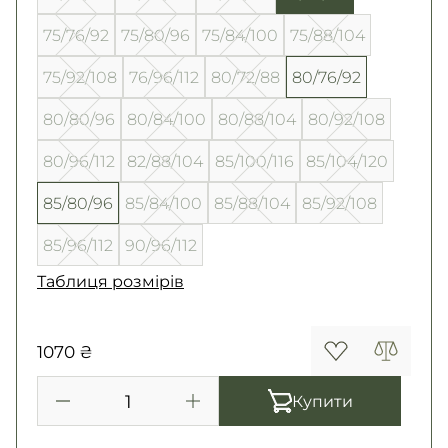
75/76/92
75/80/96
75/84/100
75/88/104
75/92/108
76/96/112
80/72/88
80/76/92
80/80/96
80/84/100
80/88/104
80/92/108
80/96/112
82/88/104
85/100/116
85/104/120
85/80/96
85/84/100
85/88/104
85/92/108
85/96/112
90/96/112
Таблиця розмірів
1070 ₴
Купити