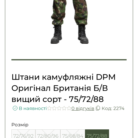
Погони
Каталог
Фурнітура
Акції
Second Hand NATO
Контакти
Про нас
Доставка і оплата
Повернення та обмін
Штани камуфляжні DPM
Оригінал Британія Б/В
вищий сорт - 75/72/88
В наявності
0 вiдгукiв
Код: 2274
Розмір
72/76/92
72/80/96
75/68/84
75/72/88