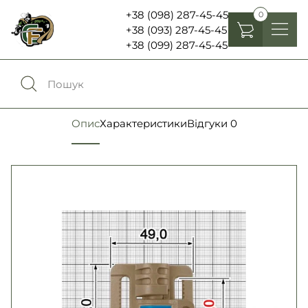
+38 (098) 287-45-45
0
+38 (093) 287-45-45
+38 (099) 287-45-45
Головні убори
Одяг
0
Порівняння
Опис
Характеристики
Відгуки
0
Взуття
Екіпірування та спорядження
0
Обране
Аксесуари
Увійти
Ліхтарі , біноклі та елементи живлення
Ножі та мультитули
Мова:
RU
UA
Шеврони, патчі та нашивки