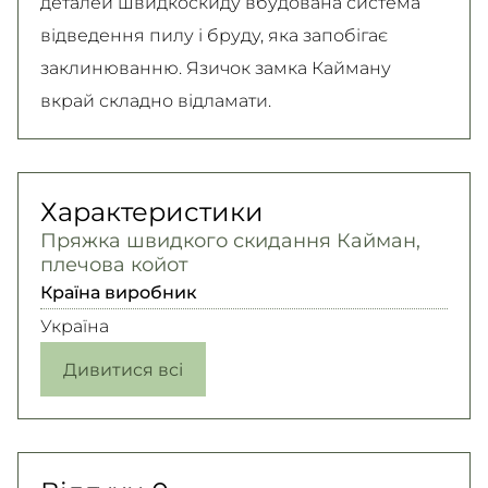
деталей швидкоскиду вбудована система
відведення пилу і бруду, яка запобігає
заклинюванню. Язичок замка Кайману
вкрай складно відламати.
Характеристики
Пряжка швидкого скидання Кайман,
плечова койот
Країна виробник
Україна
Дивитися всі