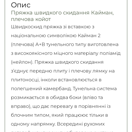
Опис
Детальніше
Самовивіз
Детально про умови повернення та обміну
Пряжка швидкого скидання Кайман,
Безкоштовно
читайте на
сторінці
плечова койот
Детальніше
Детальніше
Швидкоскид пряжка зі вставкою з
національною символікою Кайман 2
(плечова) А+В тунельного типу виготовлена
з високоякісного міцного матеріалу поліамід
(нейлон). Пряжка швидкого скидання
з’єднує передню плиту і плечову лямку на
плитоносці, інколи встановлюється в
полегшений камербанд. Тунельна система
розмикається в обидва боки (вліво та
вправо), що дає перевагу в порівнянні із
блочним типом, який працюює тільки в
одному напрямку. Всередині рухомих