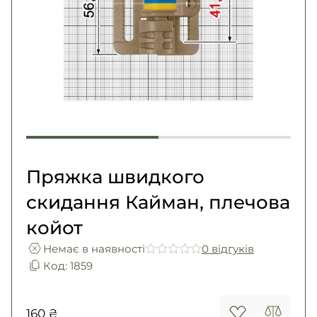
Погони
Каталог
Фурнітура
Акції
Second Hand NATO
Контакти
Про нас
Доставка і оплата
Повернення та обмін
Пряжка швидкого
скидання Кайман, плечова
койот
Немає в наявності
0 вiдгукiв
Код: 1859
160 ₴