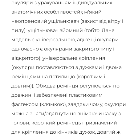
окуляри з урахуванням індивідуальних
анатомічних особливостей); м'який
неопреновий ущільнювач (захист від вітру і
пилу); ущільнювач зйомний (тобто. Дана
модель є універсальною, адже ці окуляри
одночасно є окулярами закритого типу і
відкритого); універсальне кріплення
(окуляри поставляються з дужками і двома
ремінцями на потилицю (коротким і
довгим)); Обидва ремінця регулюється по
довжині і забезпечені пластиковим
фастексом (клямкою), завдяки чому, окуляри
можна зняти/одягнути не знімаючи каску з
голови; короткий ремінець призначений
для кріплення до кінчиків дужок, довгий ж