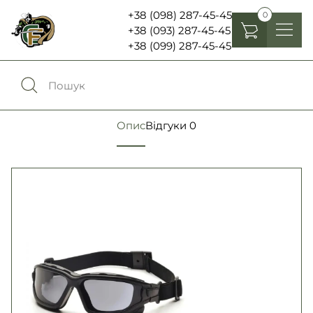
+38 (098) 287-45-45
0
+38 (093) 287-45-45
+38 (099) 287-45-45
Головні убори
Одяг
0
Порівняння
Опис
Відгуки
0
Взуття
Екіпірування та спорядження
0
Обране
Аксесуари
Увійти
Ліхтарі , біноклі та елементи живлення
Ножі та мультитули
Мова:
RU
UA
Шеврони, патчі та нашивки