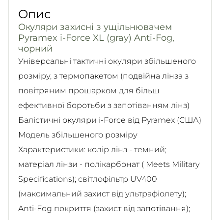
осіб.
(належної якості) впродовж 14 днів!
Опис
Детальніше
Самовивіз
Детально про умови повернення та обміну
Окуляри захисні з ущільнювачем
Безкоштовно
читайте на
сторінці
Pyramex i-Force XL (gray) Anti-Fog,
Детальніше
Детальніше
чорний
Універсальні тактичні окуляри збільшеного
розміру, з термопакетом (подвійна лінза з
повітряним прошарком для більш
ефективної боротьби з запотіванням лінз)
Балістичні окуляри i-Force від Pyramex (США)
Модель збільшеного розміру
Характеристики: колір лінз - темний;
матеріал лінзи - полікарбонат ( Meets Military
Specifications); світлофільтр UV400
(максимальний захист від ультрафіолету);
Anti-Fog покриття (захист від запотівання);