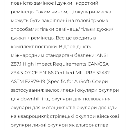
повністю замінює і дужки і короткий
ремінець. Таким чином, ці окуляри-маска
можуть бути закріплені на голові трьома
способами: тільки ремінець/ тільки дужки/
дужки + ремінець. Все це входить в
комплект поставки. Відповідність
міжнародним стандартам безпеки: ANSI
Z87.1 High Impact Requirements CAN/CSA
Z94.3-07 CE EN166 Certified MIL-PRF 32432
ASTM F2879-19 (Specific for AirSoft) Сфери
застосування: велосипедні окуляри окуляри
для downhill і т.д. окуляри для полювання
окуляри для мотоциклістів окуляри для їзди
на квадроциклі; стрілецькі окуляри військові
окуляри лижні окуляри як альтернатива