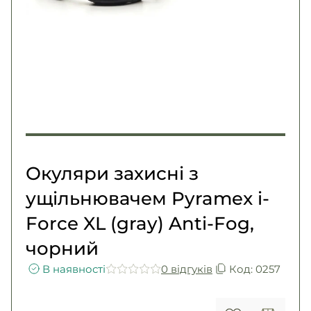
Погони
Каталог
Фурнітура
Акції
Second Hand NATO
Контакти
Про нас
Доставка і оплата
Повернення та обмін
Окуляри захисні з
ущільнювачем Pyramex i-
Force XL (gray) Anti-Fog,
чорний
В наявності
0 вiдгукiв
Код: 0257