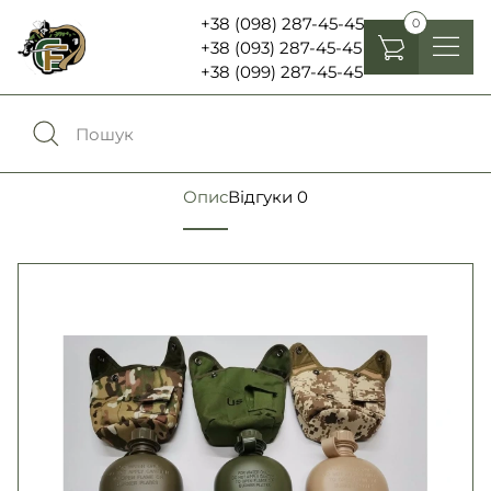
+38 (098) 287-45-45
0
+38 (093) 287-45-45
+38 (099) 287-45-45
Головні убори
Одяг
0
Порівняння
Опис
Відгуки
0
Взуття
Екіпірування та спорядження
0
Обране
Аксесуари
Увійти
Ліхтарі , біноклі та елементи живлення
Ножі та мультитули
Мова:
RU
UA
Шеврони, патчі та нашивки