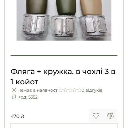
Погони
Каталог
Фурнітура
Акції
Second Hand NATO
Контакти
Про нас
Доставка і оплата
Повернення та обмін
Фляга + кружка. в чохлі 3 в
1 койот
Немає в наявності
0 вiдгукiв
Код: 5352
470 ₴