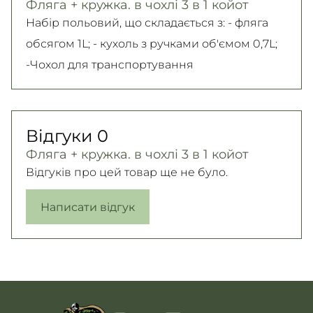
Фляга + кружка. в чохлі 3 в 1 койот
Безкоштовно
читайте на
сторінці
Набір польовий, що складається з: - фляга
Детальніше
Детальніше
обсягом 1L; - кухоль з ручками об'ємом 0,7L;
-Чохол для транспортування
Відгуки
0
Фляга + кружка. в чохлі 3 в 1 койот
Відгуків про цей товар ще не було.
Написати відгук