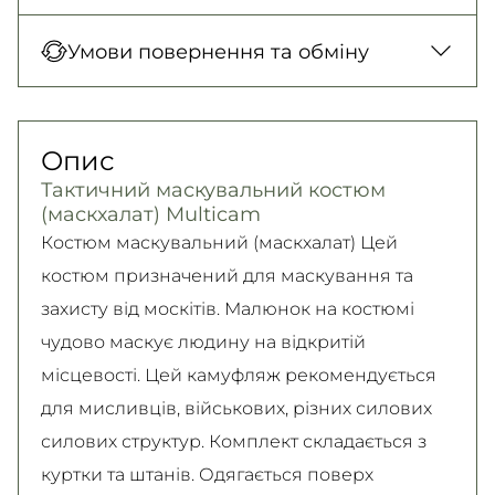
Нова Пошта (відділення)
Оплата під час отримання товару, Оплата
Умови повернення та обміну
150 грн. / 1-2 дні
карткою у відділенні, Безготівковими для
Нова Пошта (кур’єр)
юридичних осіб, Безготівковий для фізичних
Гарантія обміну/повернення товару
300 грн. / 1-2 дні
осіб.
(належної якості) впродовж 14 днів!
Опис
Детальніше
Самовивіз
Детально про умови повернення та обміну
Тактичний маскувальний костюм
Безкоштовно
читайте на
сторінці
(маскхалат) Multicam
Детальніше
Детальніше
Костюм маскувальний (маскхалат) Цей
костюм призначений для маскування та
захисту від москітів. Малюнок на костюмі
чудово маскує людину на відкритій
місцевості. Цей камуфляж рекомендується
для мисливців, військових, різних силових
силових структур. Комплект складається з
куртки та штанів. Одягається поверх