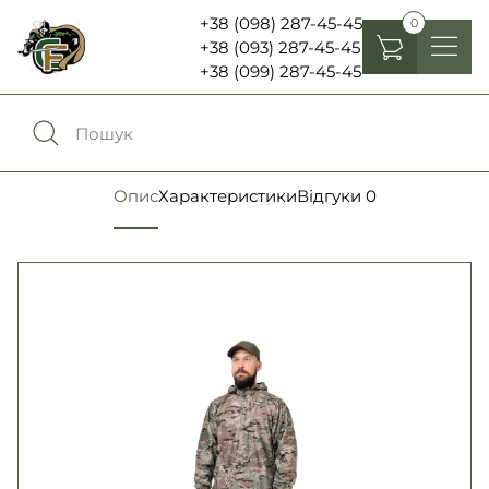
+38 (098) 287-45-45
0
+38 (093) 287-45-45
+38 (099) 287-45-45
Головні убори
Одяг
0
Порівняння
Опис
Характеристики
Відгуки
0
Взуття
Екіпірування та спорядження
0
Обране
Аксесуари
Увійти
Ліхтарі , біноклі та елементи живлення
Ножі та мультитули
Мова:
RU
UA
Шеврони, патчі та нашивки