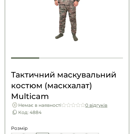
Погони
Каталог
Фурнітура
Акції
Second Hand NATO
Контакти
Про нас
Доставка і оплата
Повернення та обмін
Тактичний маскувальний
костюм (маскхалат)
Multicam
Немає в наявності
0 вiдгукiв
Код: 4884
Розмір