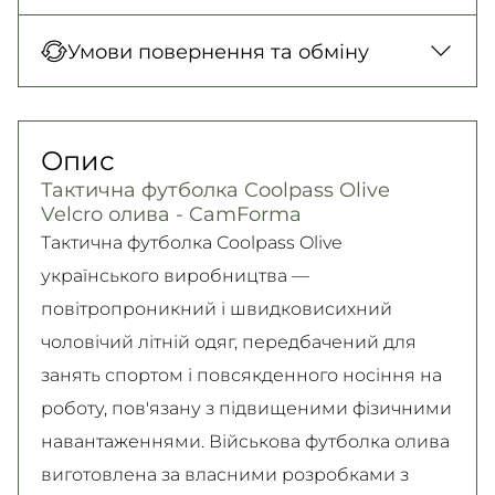
Нова Пошта (відділення)
Оплата під час отримання товару, Оплата
Умови повернення та обміну
150 грн. / 1-2 дні
карткою у відділенні, Безготівковими для
Нова Пошта (кур’єр)
юридичних осіб, Безготівковий для фізичних
Гарантія обміну/повернення товару
300 грн. / 1-2 дні
осіб.
(належної якості) впродовж 14 днів!
Опис
Детальніше
Самовивіз
Детально про умови повернення та обміну
Тактична футболка Coolpass Olive
Безкоштовно
читайте на
сторінці
Velcro олива - CamForma
Детальніше
Детальніше
Тактична футболка Coolpass Olive
українського виробництва —
повітропроникний і швидковисихний
чоловічий літній одяг, передбачений для
занять спортом і повсякденного носіння на
роботу, пов'язану з підвищеними фізичними
навантаженнями. Військова футболка олива
виготовлена за власними розробками з