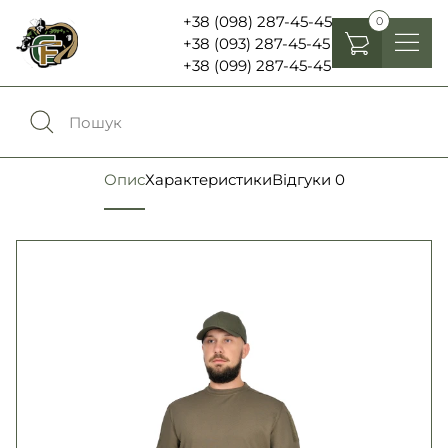
+38 (098) 287-45-45
0
+38 (093) 287-45-45
+38 (099) 287-45-45
Головні убори
Одяг
0
Порівняння
Опис
Характеристики
Відгуки
0
Взуття
Екіпірування та спорядження
0
Обране
Аксесуари
Увійти
Ліхтарі , біноклі та елементи живлення
Ножі та мультитули
Мова:
RU
UA
Шеврони, патчі та нашивки