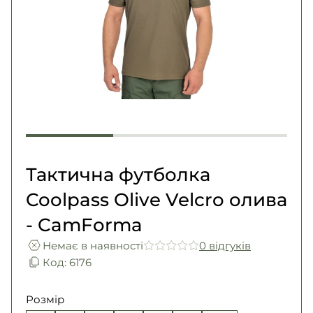
Погони
Каталог
Фурнітура
Акції
Second Hand NATO
Контакти
Про нас
Доставка і оплата
Повернення та обмін
Тактична футболка
Coolpass Olive Velcro олива
- CamForma
Немає в наявності
0 вiдгукiв
Код: 6176
Розмір