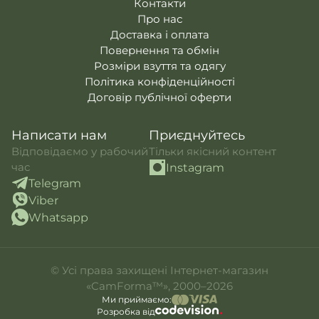
Контакти
Про нас
Доставка і оплата
Повернення та обмін
Розміри взуття та одягу
Політика конфіденційності
Договір публічної оферти
Написати нам
Приєднуйтесь
Відповідаємо у рабочий
Тільки якісний контент
час
Instagram
Telegram
Viber
Whatsapp
© Усі права захищені Інтернет-магазин
«CamForma™», 2000–2026
Ми приймаємо:
Розробка від