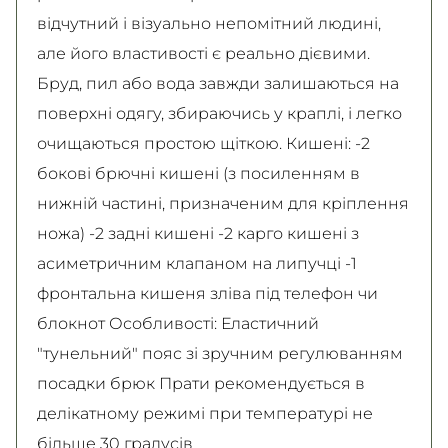
відчутний і візуально непомітний людині,
але його властивості є реально дієвими.
Бруд, пил або вода завжди залишаються на
поверхні одягу, збираючись у краплі, і легко
очищаються простою щіткою. Кишені: -2
бокові брючні кишені (з посиленням в
нижній частині, призначеним для кріплення
ножа) -2 задні кишені -2 карго кишені з
асиметричним клапаном на липучці -1
фронтальна кишеня зліва під телефон чи
блокнот Особливості: Еластичний
"тунельний" пояс зі зручним регулюванням
посадки брюк Прати рекомендується в
делікатному режимі при температурі не
більше 30 градусів