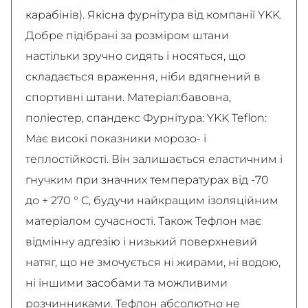
карабінів). Якісна фурнітура від компанії YKK.
Добре підібрані за розміром штани
настільки зручно сидять і носяться, що
складається враження, ніби вдягнений в
спортивні штани. Матеріал:бавовна,
поліестер, спандекс Фурнітура: YKK Teflon:
Має високі показники морозо- і
теплостійкості. Він залишається еластичним і
гнучким при значних температурах від -70
до + 270 ° C, будучи найкращим ізоляційним
матеріалом сучасності. Також Тефлон має
відмінну адгезію і низький поверхневий
натяг, що не змочується ні жирами, ні водою,
ні іншими засобами та можливими
розчинниками. Тефлон абсолютно не