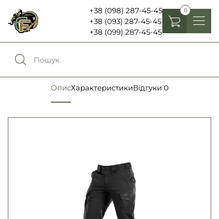
+38 (098) 287-45-45
0
+38 (093) 287-45-45
+38 (099) 287-45-45
Головні убори
Одяг
0
Порівняння
Опис
Характеристики
Відгуки
0
Взуття
Екіпірування та спорядження
0
Обране
Аксесуари
Увійти
Ліхтарі , біноклі та елементи живлення
Ножі та мультитули
Мова:
RU
UA
Шеврони, патчі та нашивки