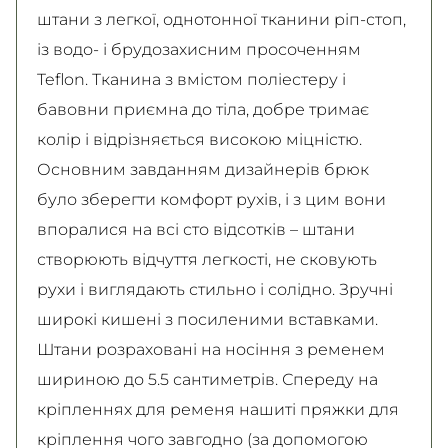
штани з легкої, однотонної тканини ріп-стоп,
із водо- і брудозахисним просоченням
Teflon. Тканина з вмістом поліестеру і
бавовни приємна до тіла, добре тримає
колір і відрізняється високою міцністю.
Основним завданням дизайнерів брюк
було зберегти комфорт рухів, і з цим вони
впоралися на всі сто відсотків – штани
створюють відчуття легкості, не сковують
рухи і виглядають стильно і солідно. Зручні
широкі кишені з посиленими вставками.
Штани розраховані на носіння з ременем
шириною до 5.5 сантиметрів. Спереду на
кріпленнях для ременя нашиті пряжки для
кріплення чого завгодно (за допомогою