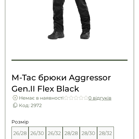
Погони
Каталог
Фурнітура
Акції
Second Hand NATO
Контакти
Про нас
Доставка і оплата
Повернення та обмін
M-Tac брюки Aggressor
Gen.II Flex Black
Немає в наявності
0 вiдгукiв
Код: 2972
Розмір
26/28
26/30
26/32
28/28
28/30
28/32