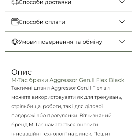
Способи доставки
Відправка кожного дня. Післяплата тільки
Способи оплати
на замовлення від 500 грн
Нова Пошта (відділення)
Оплата під час отримання товару, Оплата
Умови повернення та обміну
150 грн. / 1-2 дні
карткою у відділенні, Безготівковими для
Нова Пошта (кур’єр)
юридичних осіб, Безготівковий для фізичних
Гарантія обміну/повернення товару
300 грн. / 1-2 дні
осіб.
(належної якості) впродовж 14 днів!
Опис
Детальніше
Самовивіз
Детально про умови повернення та обміну
M-Tac брюки Aggressor Gen.II Flex Black
Безкоштовно
читайте на
сторінці
Тактичні штани Aggressor Gen.II Flex ви
Детальніше
Детальніше
можете використовувати як для тренувань,
стрільбища, роботи, так і для ділової
подорожі або прогулянки. Вітчизняний
бренд M-Tac намагається вносити
інноваційні технології на ринок. Пошиті