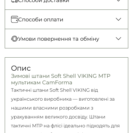
Способи доставки
Відправка кожного дня. Післяплата тільки
Способи оплати
на замовлення від 500 грн
Нова Пошта (відділення)
Оплата під час отримання товару, Оплата
Умови повернення та обміну
150 грн. / 1-2 дні
карткою у відділенні, Безготівковими для
Нова Пошта (кур’єр)
юридичних осіб, Безготівковий для фізичних
Гарантія обміну/повернення товару
300 грн. / 1-2 дні
осіб.
(належної якості) впродовж 14 днів!
Опис
Детальніше
Самовивіз
Детально про умови повернення та обміну
Зимові штани Soft Shell VIKING МТР
Безкоштовно
читайте на
сторінці
мультикам CamForma
Детальніше
Детальніше
Тактичні штани Soft Shell VIKING від
українського виробника — виготовлені за
нашими власними розробками з
урахуванням великого досвіду. Штани
тактичні MTP на флісі ідеально підходять для