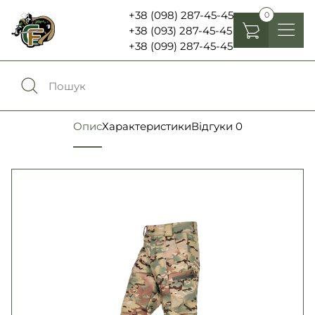
+38 (098) 287-45-45
0
+38 (093) 287-45-45
+38 (099) 287-45-45
Головні убори
Одяг
0
Порівняння
Опис
Характеристики
Відгуки
0
Взуття
Екіпірування та спорядження
0
Обране
Аксесуари
Увійти
Ліхтарі , біноклі та елементи живлення
Ножі та мультитули
Мова:
RU
UA
Шеврони, патчі та нашивки