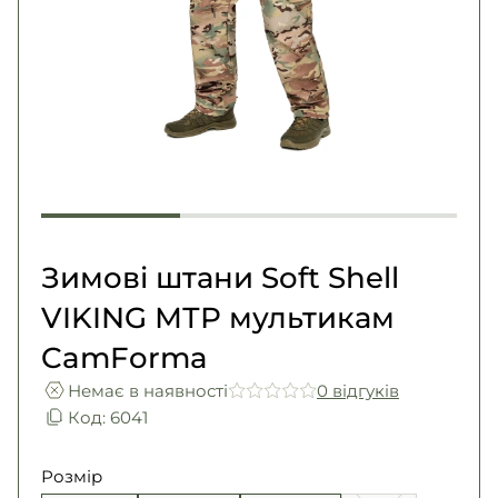
Погони
Каталог
Фурнітура
Акції
Second Hand NATO
Контакти
Про нас
Доставка і оплата
Повернення та обмін
Зимові штани Soft Shell
VIKING МТР мультикам
CamForma
Немає в наявності
0 вiдгукiв
Код: 6041
Розмір