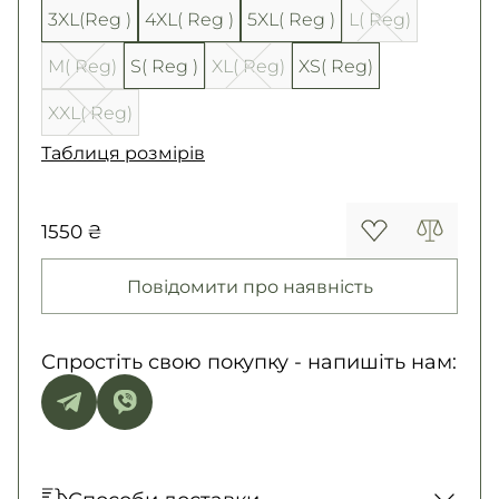
3XL(Reg )
4XL( Reg )
5XL( Reg )
L( Reg)
M( Reg)
S( Reg )
XL( Reg)
XS( Reg)
XXL( Reg)
Таблиця розмірів
1550 ₴
Повідомити про наявність
Спростіть свою покупку - напишіть нам: