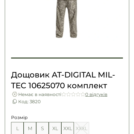
Погони
Каталог
Фурнітура
Акції
Second Hand NATO
Контакти
Про нас
Доставка і оплата
Повернення та обмін
Дощовик AT-DIGITAL MIL-
TEC 10625070 комплект
Немає в наявності
0 вiдгукiв
Код: 3820
Розмір
L
M
S
XL
XXL
XXXL