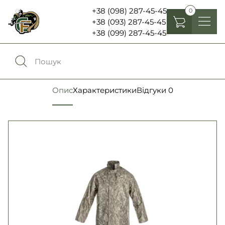
+38 (098) 287-45-45
0
+38 (093) 287-45-45
+38 (099) 287-45-45
Головні убори
Одяг
0
Порівняння
Опис
Характеристики
Відгуки
0
Взуття
Екіпірування та спорядження
0
Обране
Аксесуари
Увійти
Ліхтарі , біноклі та елементи живлення
Ножі та мультитули
Мова:
RU
UA
Шеврони, патчі та нашивки