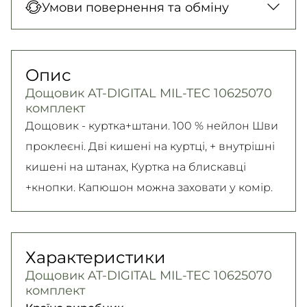
Умови повернення та обміну
150 грн. / 1-2 дні
карткою у відділенні, Безготівковими для
Нова Пошта (кур’єр)
юридичних осіб, Безготівковий для фізичних
Гарантія обміну/повернення товару
300 грн. / 1-2 дні
осіб.
(належної якості) впродовж 14 днів!
Опис
Детальніше
Самовивіз
Детально про умови повернення та обміну
Дощовик AT-DIGITAL MIL-TEC 10625070
Безкоштовно
читайте на
сторінці
комплект
Детальніше
Детальніше
Дощовик - куртка+штани. 100 % нейлон Шви
проклеєні. Дві кишені на куртці, + внутрішні
кишені на штанах, Куртка на блискавці
+кнопки. Капюшон можна заховати у комір.
Характеристики
Дощовик AT-DIGITAL MIL-TEC 10625070
комплект