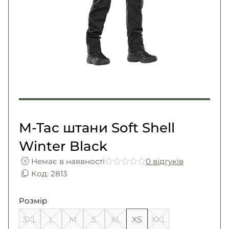
Погони
Каталог
Фурнітура
Акції
Second Hand NATO
Контакти
Про нас
Доставка і оплата
Повернення та обмін
M-Tac штани Soft Shell
Winter Black
Немає в наявності
0 вiдгукiв
Код: 2813
Розмір
3XL
L
M
S
XL
XS
XXL