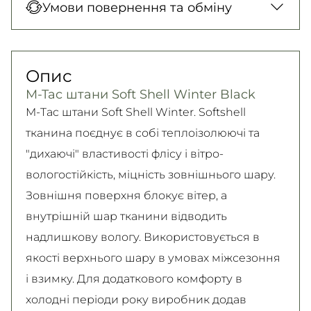
Умови повернення та обміну
150 грн. / 1-2 дні
карткою у відділенні, Безготівковими для
Нова Пошта (кур’єр)
юридичних осіб, Безготівковий для фізичних
Гарантія обміну/повернення товару
300 грн. / 1-2 дні
осіб.
(належної якості) впродовж 14 днів!
Опис
Детальніше
Самовивіз
Детально про умови повернення та обміну
M-Tac штани Soft Shell Winter Black
Безкоштовно
читайте на
сторінці
M-Tac штани Soft Shell Winter. Softshell
Детальніше
Детальніше
тканина поєднує в собі теплоізолюючі та
"дихаючі" властивості флісу і вітро-
вологостійкість, міцність зовнішнього шару.
Зовнішня поверхня блокує вітер, а
внутрішній шар тканини відводить
надлишкову вологу. Використовується в
якості верхнього шару в умовах міжсезоння
і взимку. Для додаткового комфорту в
холодні періоди року виробник додав