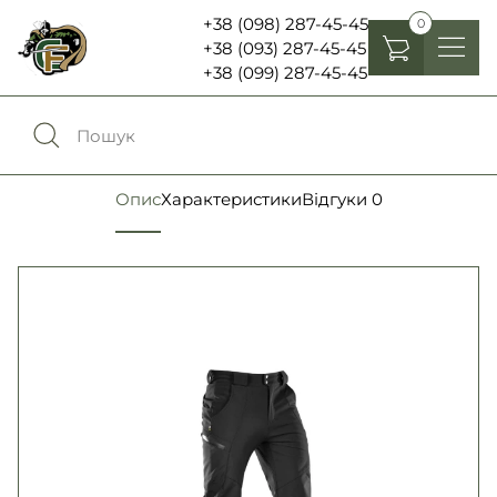
+38 (098) 287-45-45
0
+38 (093) 287-45-45
+38 (099) 287-45-45
Головні убори
Одяг
0
Порівняння
Опис
Характеристики
Відгуки
0
Взуття
Екіпірування та спорядження
0
Обране
Аксесуари
Увійти
Ліхтарі , біноклі та елементи живлення
Ножі та мультитули
Мова:
RU
UA
Шеврони, патчі та нашивки