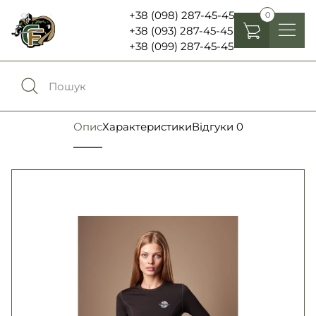
+38 (098) 287-45-45
0
+38 (093) 287-45-45
+38 (099) 287-45-45
Головні убори
Одяг
0
Порівняння
Опис
Характеристики
Відгуки
0
Взуття
Екіпірування та спорядження
0
Обране
Аксесуари
Увійти
Ліхтарі , біноклі та елементи живлення
Ножі та мультитули
Мова:
RU
UA
Шеврони, патчі та нашивки