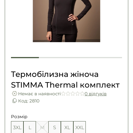
Погони
Каталог
Фурнітура
Акції
Second Hand NATO
Контакти
Про нас
Доставка і оплата
Повернення та обмін
Термобілизна жіноча
STIMMA Thermal комплект
Немає в наявності
0 вiдгукiв
Код: 2810
Розмір
3XL
L
M
S
XL
XXL