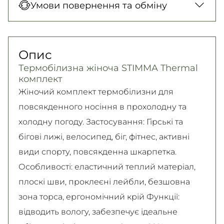
Умови повернення та обміну
150 грн. / 1-2 дні
карткою у відділенні, Безготівковими для
Нова Пошта (кур’єр)
юридичних осіб, Безготівковий для фізичних
Гарантія обміну/повернення товару
300 грн. / 1-2 дні
осіб.
(належної якості) впродовж 14 днів!
Опис
Детальніше
Самовивіз
Детально про умови повернення та обміну
Термобілизна жіноча STIMMA Thermal
Безкоштовно
читайте на
сторінці
комплект
Детальніше
Детальніше
Жіночий комплект термобілизни для
повсякденного носіння в прохолодну та
холодну погоду. Застосування: Гірські та
бігові лижі, велосипед, біг, фітнес, активні
види спорту, повсякденна шкарпетка.
Особливості: еластичний теплий матеріал,
плоскі шви, проклеєні лейбли, безшовна
зона торса, ергономічний крій Функції:
відводить вологу, забезпечує ідеальне