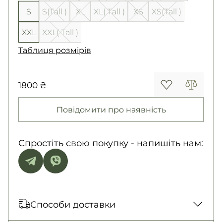
S
S(Tall )
XL
XL( Tall )
XS
XS(Tall )
XXL
XXL( Tall )
Таблиця розмірів
1800 ₴
Повідомити про наявність
Спростіть свою покупку - напишіть нам:
Способи доставки