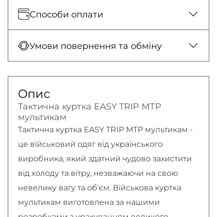
Відправка кожного дня. Післяплата тільки
Способи оплати
на замовлення від 500 грн
Нова Пошта (відділення)
Оплата під час отримання товару, Оплата
Умови повернення та обміну
150 грн. / 1-2 дні
карткою у відділенні, Безготівковими для
Нова Пошта (кур’єр)
юридичних осіб, Безготівковий для фізичних
Гарантія обміну/повернення товару
300 грн. / 1-2 дні
осіб.
(належної якості) впродовж 14 днів!
Опис
Детальніше
Самовивіз
Детально про умови повернення та обміну
Тактична куртка EASY TRIP МТР
Безкоштовно
читайте на
сторінці
мультикам
Детальніше
Детальніше
Тактична куртка EASY TRIP МТР мультикам -
це військовий одяг від українського
виробника, який здатний чудово захистити
від холоду та вітру, незважаючи на свою
невелику вагу та об'єм. Військова куртка
мультикам виготовлена за нашими
розробками з урахуванням великого