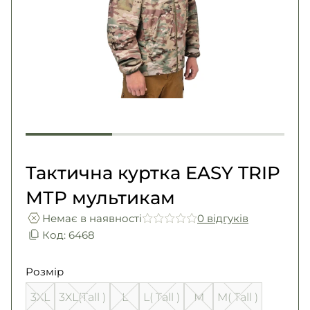
Погони
Каталог
Фурнітура
Акції
Second Hand NATO
Контакти
Про нас
Доставка і оплата
Повернення та обмін
Тактична куртка EASY TRIP
МТР мультикам
Немає в наявності
0 вiдгукiв
Код: 6468
Розмір
3XL
3XL(Tall )
L
L( Tall )
M
M( Tall )