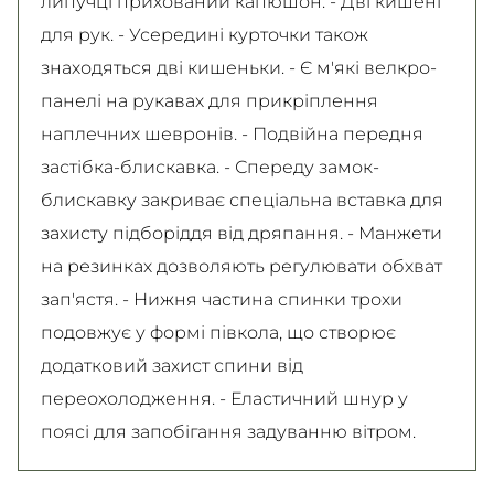
липучці прихований капюшон. - Дві кишені
для рук. - Усередині курточки також
знаходяться дві кишеньки. - Є м'які велкро-
панелі на рукавах для прикріплення
наплечних шевронів. - Подвійна передня
застібка-блискавка. - Спереду замок-
блискавку закриває спеціальна вставка для
захисту підборіддя від дряпання. - Манжети
на резинках дозволяють регулювати обхват
зап'ястя. - Нижня частина спинки трохи
подовжує у формі півкола, що створює
додатковий захист спини від
переохолодження. - Еластичний шнур у
поясі для запобігання задуванню вітром.