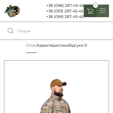
+38 (098) 287-45-45
0
+38 (093) 287-45-45
+38 (099) 287-45-45
Головні убори
Одяг
0
Порівняння
Опис
Характеристики
Відгуки
0
Взуття
Екіпірування та спорядження
0
Обране
Аксесуари
Увійти
Ліхтарі , біноклі та елементи живлення
Ножі та мультитули
Мова:
RU
UA
Шеврони, патчі та нашивки