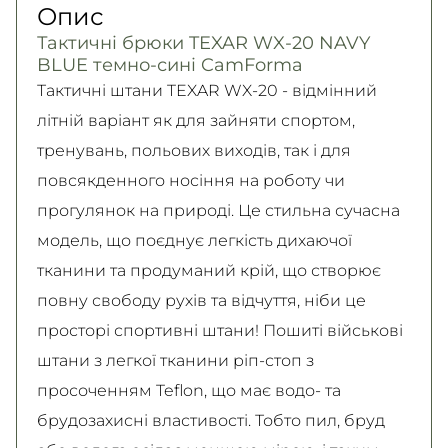
Опис
Детальніше
Самовивіз
Детально про умови повернення та обміну
Тактичні брюки TEXAR WX-20 NAVY
Безкоштовно
читайте на
сторінці
BLUE темно-сині CamForma
Детальніше
Детальніше
Тактичні штани TEXAR WX-20 - відмінний
літній варіант як для зайняти спортом,
тренувань, польових виходів, так і для
повсякденного носіння на роботу чи
прогулянок на природі. Це стильна сучасна
модель, що поєднує легкість дихаючої
тканини та продуманий крій, що створює
повну свободу рухів та відчуття, ніби це
просторі спортивні штани! Пошиті військові
штани з легкої тканини ріп-стоп з
просоченням Teflon, що має водо- та
брудозахисні властивості. Тобто пил, бруд