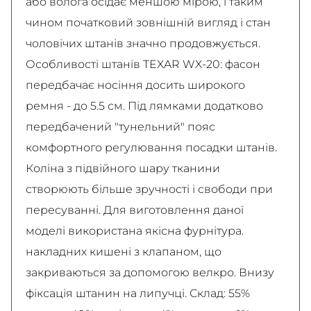
або волога осідає меншою мірою, і таким
чином початковий зовнішній вигляд і стан
чоловічих штанів значно продовжується.
Особливості штанів TEXAR WX-20: фасон
передбачає носіння досить широкого
ремня - до 5.5 см. Під лямками додатково
передбачений "тунельний" пояс
комфортного регулювання посадки штанів.
Коліна з підвійного шару тканини
створюють більше зручності і свободи при
пересуванні. Для виготовлення даної
моделі використана якісна фурнітура.
накладних кишені з клапаном, що
закриваються за допомогою велкро. Внизу
фіксація штанин на липучці. Склад: 55%