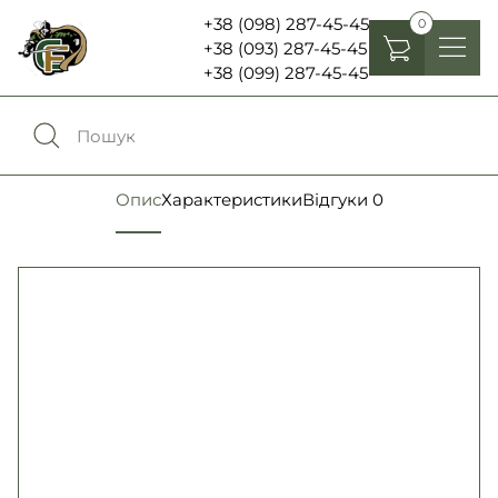
+38 (098) 287-45-45
0
+38 (093) 287-45-45
+38 (099) 287-45-45
Головні убори
Одяг
0
Порівняння
Опис
Характеристики
Відгуки
0
Взуття
Екіпірування та спорядження
0
Обране
Аксесуари
Увійти
Ліхтарі , біноклі та елементи живлення
Ножі та мультитули
Мова:
RU
UA
Шеврони, патчі та нашивки