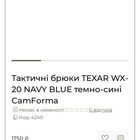
Погони
Каталог
Фурнітура
Акції
Second Hand NATO
Контакти
Про нас
Доставка і оплата
Повернення та обмін
Тактичні брюки TEXAR WX-
20 NAVY BLUE темно-сині
CamForma
Немає в наявності
0 вiдгукiв
Код: 4240
1750 ₴