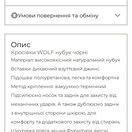
Нова Пошта (відділення)
Оплата під час отримання товару, Оплата
Умови повернення та обміну
150 грн. / 1-2 дні
карткою у відділенні, Безготівковими для
Нова Пошта (кур’єр)
юридичних осіб, Безготівковий для фізичних
Гарантія обміну/повернення товару
300 грн. / 1-2 дні
осіб.
(належної якості) впродовж 14 днів!
Опис
Детальніше
Самовивіз
Детально про умови повернення та обміну
Кросівки WOLF нубук чорні
Безкоштовно
читайте на
сторінці
Матеріал: високоякісний натуральний нубук
Детальніше
Детальніше
Вставки: дихаючий взуттєвий джинс
Підошва: поліуретанова, легка та комфортна
Метод кріплення: вакуумно-термічний
Підсилюємо носок та заднік для захисту від
механічних ударів. А також дублюємо заднік
з внутрішньої сторони шкірою, для
комфорту та додаткового захисту від стирань
Шнурівка довга, міцна Фурнітура: якісні