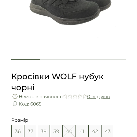
Погони
Каталог
Фурнітура
Акції
Second Hand NATO
Контакти
Про нас
Доставка і оплата
Повернення та обмін
Кросівки WOLF нубук
чорні
Немає в наявності
0 вiдгукiв
Код: 6065
Розмір
36
37
38
39
40
41
42
43