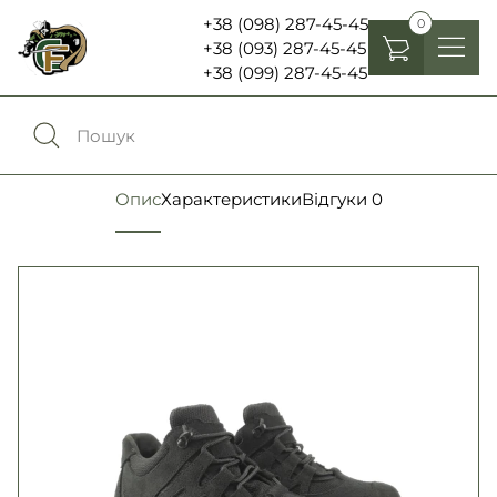
+38 (098) 287-45-45
0
+38 (093) 287-45-45
+38 (099) 287-45-45
Головні убори
Одяг
0
Порівняння
Опис
Характеристики
Відгуки
0
Взуття
Екіпірування та спорядження
0
Обране
Аксесуари
Увійти
Ліхтарі , біноклі та елементи живлення
Ножі та мультитули
Мова:
RU
UA
Шеврони, патчі та нашивки