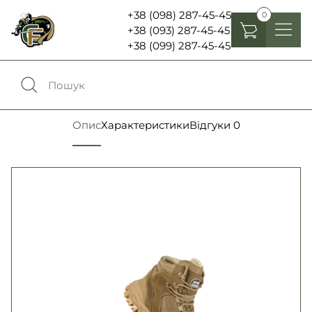
+38 (098) 287-45-45
0
+38 (093) 287-45-45
+38 (099) 287-45-45
Головні убори
Одяг
0
Порівняння
Опис
Характеристики
Відгуки
0
Взуття
Екіпірування та спорядження
0
Обране
Аксесуари
Увійти
Ліхтарі , біноклі та елементи живлення
Ножі та мультитули
Мова:
RU
UA
Шеврони, патчі та нашивки