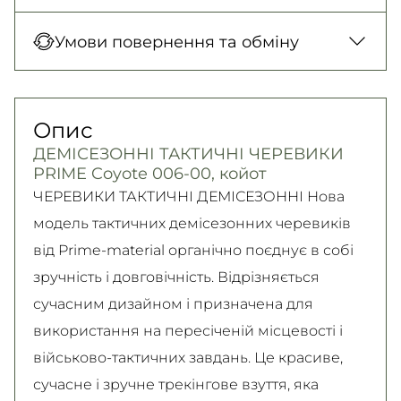
Нова Пошта (відділення)
Оплата під час отримання товару, Оплата
Умови повернення та обміну
150 грн. / 1-2 дні
карткою у відділенні, Безготівковими для
Нова Пошта (кур’єр)
юридичних осіб, Безготівковий для фізичних
Гарантія обміну/повернення товару
300 грн. / 1-2 дні
осіб.
(належної якості) впродовж 14 днів!
Опис
Детальніше
Самовивіз
Детально про умови повернення та обміну
ДЕМІСЕЗОННІ ТАКТИЧНІ ЧЕРЕВИКИ
Безкоштовно
читайте на
сторінці
PRIME Coyote 006-00, койот
Детальніше
Детальніше
ЧЕРЕВИКИ ТАКТИЧНІ ДЕМІСЕЗОННІ Нова
модель тактичних демісезонних черевиків
від Prime-material органічно поєднує в собі
зручність і довговічність. Відрізняється
сучасним дизайном і призначена для
використання на пересіченій місцевості і
військово-тактичних завдань. Це красиве,
сучасне і зручне трекінгове взуття, яка