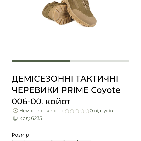
Погони
Каталог
Фурнітура
Акції
Second Hand NATO
Контакти
Про нас
Доставка і оплата
Повернення та обмін
ДЕМІСЕЗОННІ ТАКТИЧНІ
ЧЕРЕВИКИ PRIME Coyote
006-00, койот
Немає в наявності
0 вiдгукiв
Код: 6235
Розмір