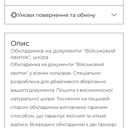
Нова Пошта (відділення)
Оплата під час отримання товару, Оплата
Умови повернення та обміну
150 грн. / 1-2 дні
карткою у відділенні, Безготівковими для
Нова Пошта (кур’єр)
юридичних осіб, Безготівковий для фізичних
Гарантія обміну/повернення товару
300 грн. / 1-2 дні
осіб.
(належної якості) впродовж 14 днів!
Опис
Детальніше
Самовивіз
Детально про умови повернення та обміну
Обкладинка на документи "Військовий
Безкоштовно
читайте на
сторінці
квиток", шкіра
Детальніше
Детальніше
Обкладинка на документи "Військовий
квиток" у різних кольорах. Спеціально
розроблена для дбайливого зберігання
вашого документа. Пошита з високоякісної
натуральної шкіри. Тиснення на лицьовій
стороні обкладинки виповнене гарячим
способом, що гарантує якісний та чіткий
відтиск. Всередині обкладинки є дві прозорі