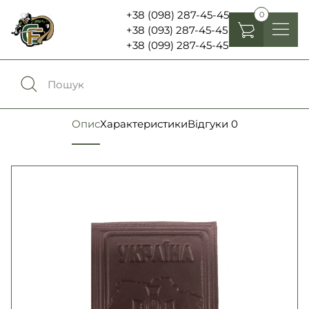
+38 (098) 287-45-45
0
+38 (093) 287-45-45
+38 (099) 287-45-45
Головні убори
Одяг
0
Порівняння
Опис
Характеристики
Відгуки
0
Взуття
Екіпірування та спорядження
0
Обране
Аксесуари
Увійти
Ліхтарі , біноклі та елементи живлення
Ножі та мультитули
Мова:
RU
UA
Шеврони, патчі та нашивки