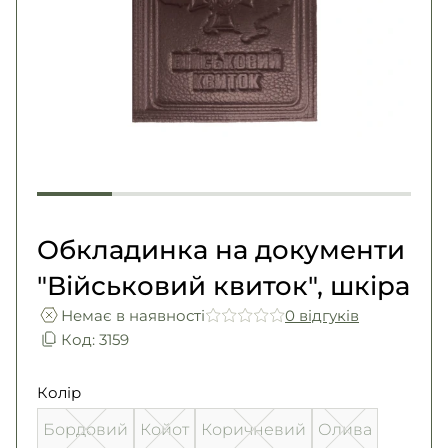
Погони
Каталог
Фурнітура
Акції
Second Hand NATO
Контакти
Про нас
Доставка і оплата
Повернення та обмін
Обкладинка на документи
"Військовий квиток", шкіра
Немає в наявності
0 вiдгукiв
Код: 3159
Колір
Бордовий
Койот
Коричневий
Олива